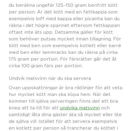
du beräkna ungefär 125–150 gram benfritt kött
per person. Är det kött med en fettkappa som
exempelvis biff med kappa eller picanha kan du
räkna i det högre spannet eftersom fettkappan
oftast inte äts upp. Detsamma gäller för kött
som behöver putsas mycket innan tillagning. För
kött med ben som exempelvis kotlett eller karré
med ben eller lammracks kan du räkna på cirka
175 gram per portion. För färsrätter går det åt
cirka 100 gram färs per portion.
Undvik matsvinn när du ska servera
Ovan uppskattningar är bra riktlinjer för att veta
hur mycket kött man ska köpa hem. När det
kommer till själva serveringen finns det ett bra
knep att ta till för att
undvika matsvinn
och
samtidigt låta dina gäster äta så mycket eller lite
de själva vill. Istället för att servera exempelvis
en kotlett per person så trancherar du köttet i