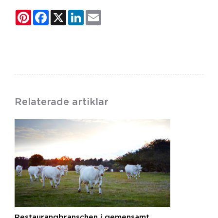
Pinterest
Facebook
X
LinkedIn
Email
Relaterade artiklar
Restaurangbranschen i gemensamt