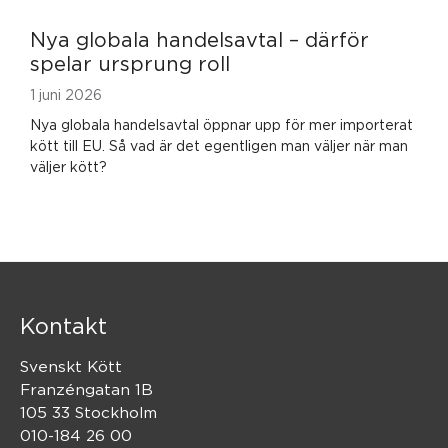
Nya globala handelsavtal – därför
spelar ursprung roll
1 juni 2026
Nya globala handelsavtal öppnar upp för mer importerat
kött till EU. Så vad är det egentligen man väljer när man
väljer kött?
Kontakt
Svenskt Kött
Franzéngatan 1B
105 33 Stockholm
010-184 26 00