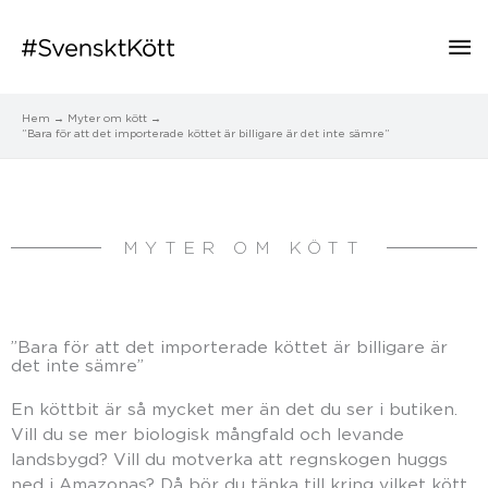
Hu
Hem
Myter om kött
”Bara för att det importerade köttet är billigare är det inte sämre”
MYTER OM KÖTT
”Bara för att det importerade köttet är billigare är
det inte sämre”
En köttbit är så mycket mer än det du ser i butiken.
Vill du se mer biologisk mångfald och levande
landsbygd? Vill du motverka att regnskogen huggs
ned i Amazonas? Då bör du tänka till kring vilket kött