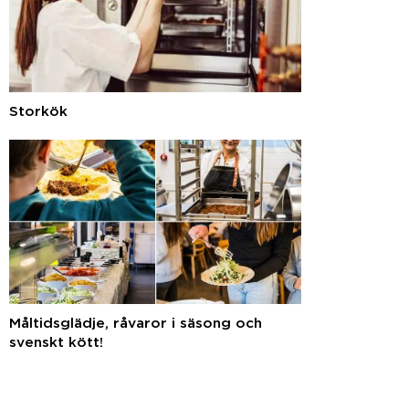
Storkök
Måltidsglädje, råvaror i säsong och
svenskt kött!