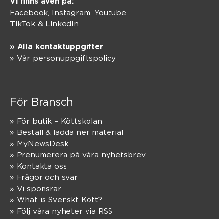
Vi finns även på:
Facebook,
Instagram
,
Youtube
TikTok
&
LinkedIn
» Alla kontaktuppgifter
» Vår personuppgiftspolicy
För Bransch
» För butik – Köttskolan
» Beställ & ladda ner material
» MyNewsDesk
» Prenumerera på våra nyhetsbrev
» Kontakta oss
» Frågor och svar
» Vi sponsrar
» What is Svenskt Kött?
» Följ våra nyheter via RSS