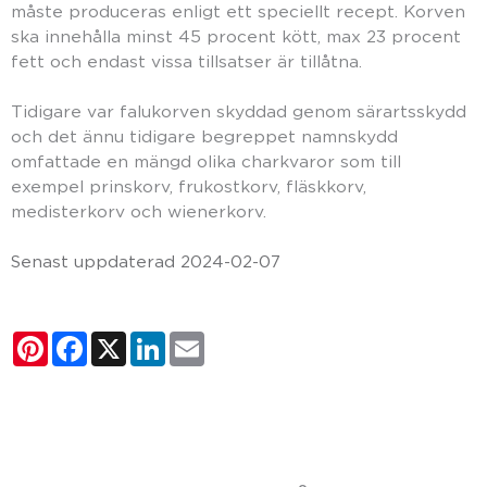
måste produceras enligt ett speciellt recept. Korven
ska innehålla minst 45 procent kött, max 23 procent
fett och endast vissa tillsatser är tillåtna.
Tidigare var falukorven skyddad genom särartsskydd
och det ännu tidigare begreppet namnskydd
omfattade en mängd olika charkvaror som till
exempel prinskorv, frukostkorv, fläskkorv,
medisterkorv och wienerkorv.
Senast uppdaterad 2024-02-07
Pinterest
Facebook
X
LinkedIn
Email