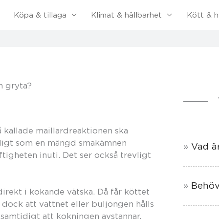
Köpa & tillaga
Klimat & hållbarhet
Kött & h
n gryta?
å kallade maillardreaktionen ska
mtidigt som en mängd smakämnen
Vad ä
aftigheten inuti. Det ser också trevligt
Behövs
direkt i kokande vätska. Då får köttet
 dock att vattnet eller buljongen hålls
samtidigt att kokningen avstannar.