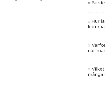
Borde
Hur l
komma 
Varför
när man
Vilket
många 