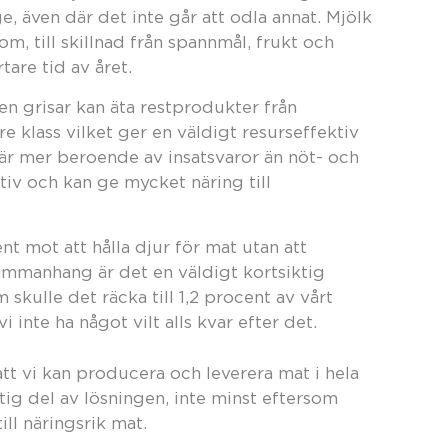
ige, även där det inte går att odla annat. Mjölk
, till skillnad från spannmål, frukt och
are tid av året.
n grisar kan äta restprodukter från
e klass vilket ger en väldigt resurseffektiv
r mer beroende av insatsvaror än nöt- och
iv och kan ge mycket näring till
nt mot att hålla djur för mat utan att
sammanhang är det en väldigt kortsiktig
 skulle det räcka till 1,2 procent av vårt
 inte ha något vilt alls kvar efter det.
tt vi kan producera och leverera mat i hela
tig del av lösningen, inte minst eftersom
ll näringsrik mat.