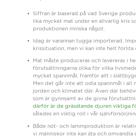
Siffran är baserad på vad Sverige produ
lika mycket mat under en allvarlig kris s
produktionen minska något.
Idag är varannan tugga importerad. Imp
krissituation, men vi kan inte helt förlita
Mat måste produceras och levereras i hela
förutsättningarna olika för vilka livsme
mycket spannmål, framför allt i slättby
Men det går inte att odla spannmål i al
jorden och klimatet där. Även där behöv
som är gynnsamt av de givna förutsättn
därför är de gräsätande djuren viktiga f
således en viktig roll i vår självförsörjni
Både nöt- och lammproduktion är relativt
vi människor inte kan äta och omvandla de