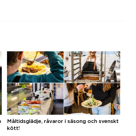
p
Måltidsglädje, råvaror i säsong och svenskt
kött!