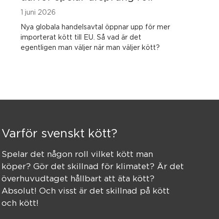
1 juni 2026
Nya globala handelsavtal öppnar upp för mer
importerat kött till EU. Så vad är det
egentligen man väljer när man väljer kött?
Varför svenskt kött?
Spelar det någon roll vilket kött man
köper? Gör det skillnad för klimatet? Är det
överhuvudtaget hållbart att äta kött?
Absolut! Och visst är det skillnad på kött
och kött!