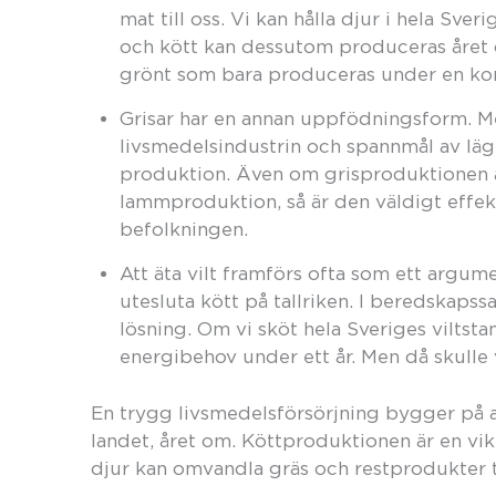
mat till oss. Vi kan hålla djur i hela Sver
och kött kan dessutom produceras året om
grönt som bara produceras under en kort
Grisar har en annan uppfödningsform. Me
livsmedelsindustrin och spannmål av lägr
produktion. Även om grisproduktionen ä
lammproduktion, så är den väldigt effekt
befolkningen.
Att äta vilt framförs ofta som ett argume
utesluta kött på tallriken. I beredskaps
lösning. Om vi sköt hela Sveriges viltstam
energibehov under ett år. Men då skulle vi
En trygg livsmedelsförsörjning bygger på a
landet, året om. Köttproduktionen är en vik
djur kan omvandla gräs och restprodukter ti