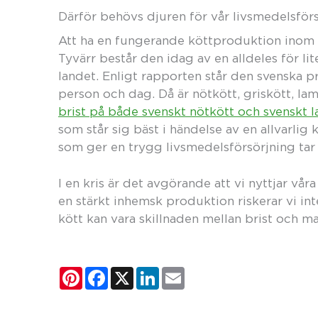
Därför behövs djuren för vår livsmedelsför
Att ha en fungerande köttproduktion inom la
Tyvärr består den idag av en alldeles för li
landet. Enligt rapporten står den svenska p
person och dag. Då är nötkött, griskött, la
brist på både svenskt nötkött och svenskt 
som står sig bäst i händelse av en allvarlig
som ger en trygg livsmedelsförsörjning tar t
I en kris är det avgörande att vi nyttjar vår
en stärkt inhemsk produktion riskerar vi inte 
kött kan vara skillnaden mellan brist och m
Pinterest
Facebook
X
LinkedIn
Email