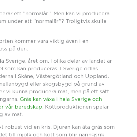
cerar ett ”normalår”. Men kan vi producera
om under ett ”normalår”? Troligtvis skulle
orten kommer vara viktig även i en
 oss på den.
 Sverige, året om. I olika delar av landet är
del som kan produceras. I Sverige odlas
gderna i Skåne, Västergötland och Uppland.
l mellanbygd eller skogsbygd på grund av
er vi kunna producera mat, men på ett sätt
ingarna.
Gräs kan växa i hela Sverige och
ör vår beredskap.
Köttproduktionen spelar
ng av mat.
 robust vid en kris. Djuren kan äta gräs som
t till mjölk och kött som blir näringsrik