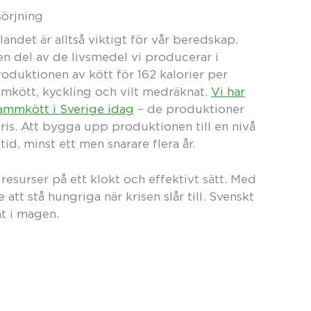
sörjning
ndet är alltså viktigt för vår beredskap.
ten del av de livsmedel vi producerar i
roduktionen av kött för 162 kalorier per
mmkött, kyckling och vilt medräknat.
Vi har
lammkött i Sverige idag
– de produktioner
 kris. Att bygga upp produktionen till en nivå
id, minst ett men snarare flera år.
a resurser på ett klokt och effektivt sätt. Med
att stå hungriga när krisen slår till. Svenskt
at i magen.