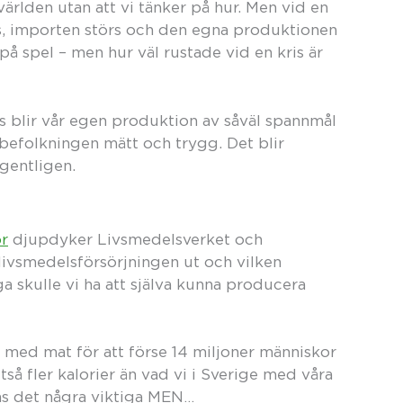
ärlden utan att vi tänker på hur. Men vid en
ängs, importen störs och den egna produktionen
 på spel – men hur väl rustade vid en kris är
 blir vår egen produktion av såväl spannmål
 befolkningen mätt och trygg. Det blir
egentligen.
or
djupdyker Livsmedelsverket och
 livsmedelsförsörjningen ut och vilken
 skulle vi ha att själva kunna producera
t med mat för att förse 14 miljoner människor
tså fler kalorier än vad vi i Sverige med våra
ns det några viktiga MEN…