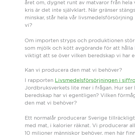
året om, dygnet runt av matvaror från hela v
kris är det inte självklart. När gränser st
minskar, står hela vår livsmedelsförsörjning
vi?
Om importen stryps och produktionen störs
som mjölk och kött avgörande för att hålla
viktigt att se över vilken beredskap vi har 
Kan vi producera den mat vi behöver?
I rapporten
Livsmedelsförsörjningen i siffr
Jordbruksverkets lite mer i frågan. Hur ser
beredskap har vi egentligen? Vilken förmåga
den mat vi behöver?
Ett normalår producerar Sverige tillräcklig
med mat, i kalorier räknat. Vi producerar all
10 miljoner människor behöver, men här fin