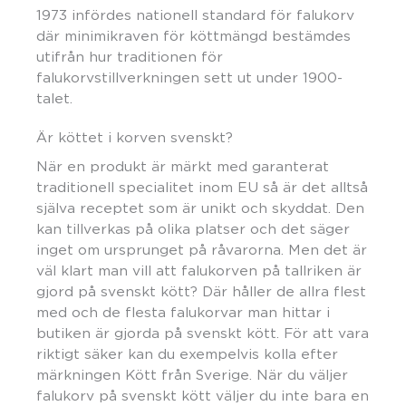
1973 infördes nationell standard för falukorv
där minimikraven för köttmängd bestämdes
utifrån hur traditionen för
falukorvstillverkningen sett ut under 1900-
talet.
Är köttet i korven svenskt?
När en produkt är märkt med garanterat
traditionell specialitet inom EU så är det alltså
själva receptet som är unikt och skyddat. Den
kan tillverkas på olika platser och det säger
inget om ursprunget på råvarorna. Men det är
väl klart man vill att falukorven på tallriken är
gjord på svenskt kött? Där håller de allra flest
med och de flesta falukorvar man hittar i
butiken är gjorda på svenskt kött. För att vara
riktigt säker kan du exempelvis kolla efter
märkningen Kött från Sverige. När du väljer
falukorv på svenskt kött väljer du inte bara en