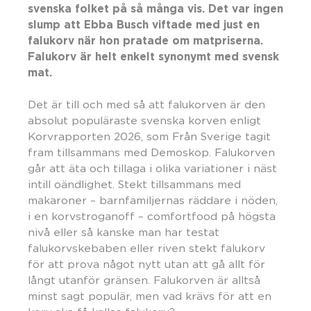
svenska folket på så många vis. Det var ingen
slump att Ebba Busch viftade med just en
falukorv när hon pratade om matpriserna.
Falukorv är helt enkelt synonymt med svensk
mat.
Det är till och med så att falukorven är den
absolut populäraste svenska korven enligt
Korvrapporten 2026, som Från Sverige tagit
fram tillsammans med Demoskop. Falukorven
går att äta och tillaga i olika variationer i näst
intill oändlighet. Stekt tillsammans med
makaroner – barnfamiljernas räddare i nöden,
i en korvstroganoff – comfortfood på högsta
nivå eller så kanske man har testat
falukorvskebaben eller riven stekt falukorv
för att prova något nytt utan att gå allt för
långt utanför gränsen. Falukorven är alltså
minst sagt populär, men vad krävs för att en