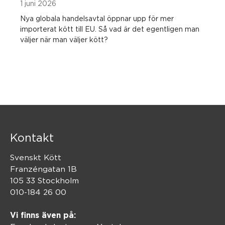
1 juni 2026
Nya globala handelsavtal öppnar upp för mer
importerat kött till EU. Så vad är det egentligen man
väljer när man väljer kött?
Kontakt
Svenskt Kött
Franzéngatan 1B
105 33 Stockholm
010-184 26 00
Vi finns även på: