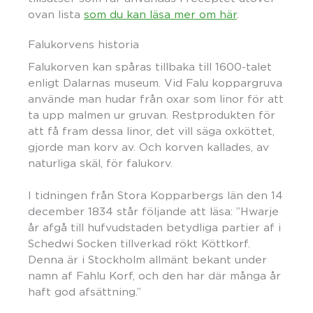
ovan lista
som du kan läsa mer om här
.
Falukorvens historia
Falukorven kan spåras tillbaka till 1600-talet
enligt Dalarnas museum. Vid Falu koppargruva
använde man hudar från oxar som linor för att
ta upp malmen ur gruvan. Restprodukten för
att få fram dessa linor, det vill säga oxköttet,
gjorde man korv av. Och korven kallades, av
naturliga skäl, för falukorv.
I tidningen från Stora Kopparbergs län den 14
december 1834 står följande att läsa: ”Hwarje
år afgå till hufvudstaden betydliga partier af i
Schedwi Socken tillverkad rökt Köttkorf.
Denna är i Stockholm allmänt bekant under
namn af Fahlu Korf, och den har där många år
haft god afsättning.”