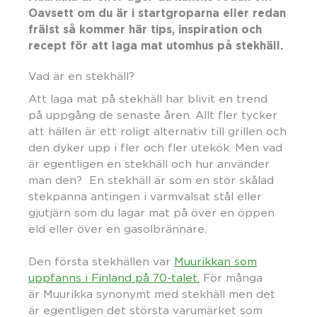
Oavsett om du är i startgroparna eller redan
frälst så kommer här tips, inspiration och
recept för att laga mat utomhus på stekhäll.
Vad är en stekhäll?
Att laga mat på stekhäll har blivit en trend
på uppgång de senaste åren. Allt fler tycker
att hällen är ett roligt alternativ till grillen och
den dyker upp i fler och fler utekök. Men vad
är egentligen en stekhäll och hur använder
man den? En stekhäll är som en stor skålad
stekpanna antingen i varmvalsat stål eller
gjutjärn som du lagar mat på över en öppen
eld eller över en gasolbrännare.
Den första stekhällen var
Muurikkan som
uppfanns i Finland på 70-talet.
För många
är Muurikka synonymt med stekhäll men det
är egentligen det största varumärket som