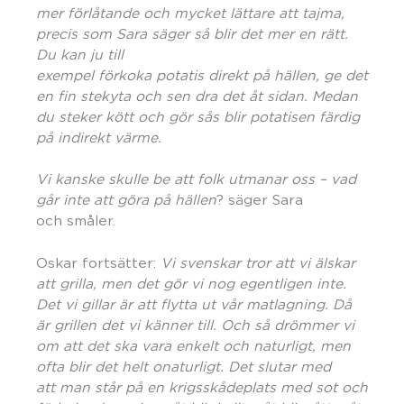
mer förl
å
tande och mycket lättare att tajma,
precis som Sara säger så blir det mer en rätt.
Du kan ju till
exempel förkoka
potatis
direkt på hä
llen,
ge det
en fin
stekyta och sen dra det
å
t sidan. Medan
du steker kött och gör s
å
s blir potatisen färdig
på indirekt värme.
Vi kanske skulle be att folk utmanar oss – vad
g
å
r inte att göra på hä
llen
? säger Sara
och småler.
Oskar fortsätter:
Vi svenskar tror att vi älskar
att grilla,
men det g
ör vi nog egentligen inte.
Det vi gillar är att flytta ut v
å
r matlagning. Då
ä
r grillen det vi k
änner till. Och så drömmer vi
om att det ska vara enkelt och
naturligt
,
men
oft
a blir det helt onaturligt. Det slutar med
att man står på en krigssk
å
deplats med sot och