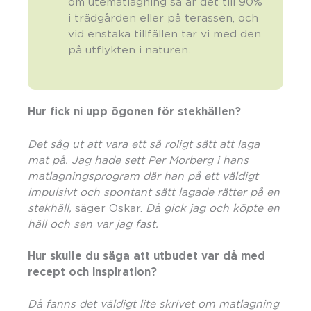
om utematlagning så är det till 90%
i trädgården eller på terassen, och
vid enstaka tillfällen tar vi med den
på utflykten i naturen.
Hur fick ni upp ögonen fö
r stekh
ä
llen?
D
et s
å
g ut att vara ett så
roligt s
ätt att laga
mat på. Jag hade sett Per Morberg i hans
matlagningsprogram dä
r han p
å ett väldigt
impulsivt och spontant sätt lagade rätter på en
stekhäll,
säger Oskar.
D
å
gick jag och kö
pte en
h
äll och sen var jag fast.
Hur skulle du säga att utbudet var då med
recept och inspiration?
Då fanns det väldigt lite skrivet om matlagning