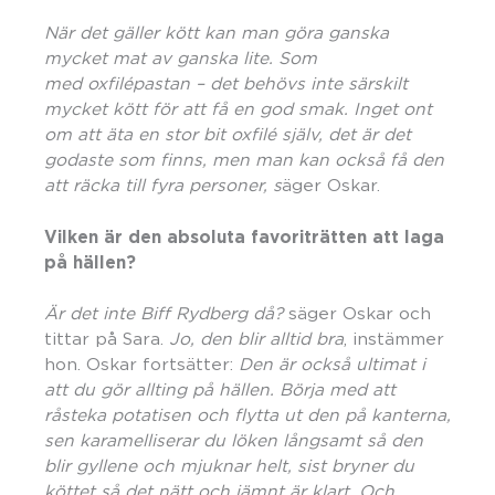
När det gäller kött kan man göra ganska
mycket mat av ganska lite. Som
med
oxfil
é
pastan
– det
beh
övs inte särskilt
mycket kött för att få en god smak. Inget ont
om att äta en stor bit oxfil
é
sjä
lv, det
är det
godaste som finns, men man kan också få den
att räcka till fyra personer, s
äger Oskar.
Vilken ä
r den absoluta favoritr
ätten att laga
på hä
llen?
Ä
r det inte Biff Rydberg då
?
säger Oskar och
tittar på Sara.
Jo, den blir alltid bra
, instämmer
hon. Oskar fortsätter:
Den
är också ultimat i
att du gör allting på hällen. Börja med att
r
å
steka potatisen och flytta ut den på kanterna,
sen karamelliserar du lö
ken l
å
ngsamt s
å den
blir gyllene och mjuknar helt, sist bryner du
köttet så det nätt och jä
mnt
är klart. Och