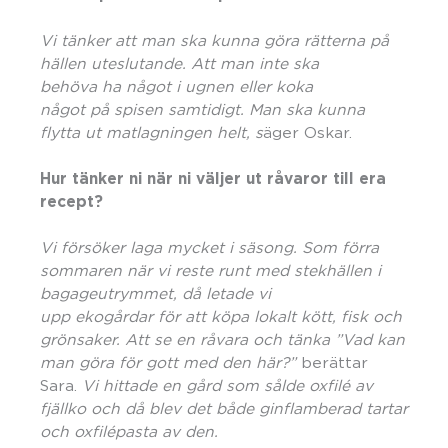
Vi tänker att man ska kunna göra rätterna på
hällen uteslutande. Att man inte ska
behöva ha n
å
got
i ugnen eller koka
n
å
got
på spisen samtidigt. Man ska kunna
flytta ut matlagningen helt, s
äger Oskar.
Hur tänker ni nä
r ni v
äljer ut r
å
varor till era
recept?
Vi försöker laga mycket i säsong. Som förra
sommaren när vi reste runt med stekhällen i
bagageutrymmet, då letade vi
upp ekog
å
rdar
för att köpa lokalt kött, fisk och
grönsaker. Att se
en r
å
vara och tänka ”Vad kan
man göra för gott med den hä
r?
”
berättar
Sara.
Vi hittade en g
å
rd som s
ålde oxfil
é
av
fjällko och då
blev det bå
de ginflamberad tartar
och oxfil
é
pasta av den.