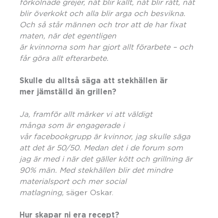
förkolnade grejer, n
å
t blir kallt, n
å
t blir r
å
tt, n
å
t
blir överkokt och alla blir arga och besvikna.
Och så st
å
r männen och tror att de har fixat
maten, när det egentligen
är kvinnorna som har gjort allt förarbete – och
f
å
r göra allt efterarbete.
Skulle du alltså säga att stekhä
llen
är
mer jä
mst
älld ä
n grillen?
Ja, framför allt märker vi att väldigt
m
å
nga som är engagerade i
v
å
r facebookgrupp är kvinnor, jag skulle säga
att det är 50/50. Medan det i de forum som
jag ä
r med i n
är det gäller kött och grillning är
90% män. Med stekhällen blir det mindre
materialsport och mer social
matlagning,
säger Oskar.
Hur skapar ni era recept?