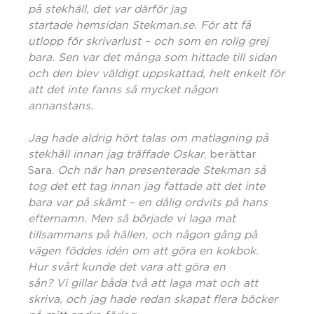
på stekhäll,
det var d
ä
rf
ör jag
startade hemsidan Stekman.se. För att få
utlopp för skrivarlust – och som en rolig grej
bara. Sen var det m
å
nga som hittade till sidan
och den blev väldigt uppskattad, helt enkelt för
att det inte fanns så mycket någon
annanstans.
Jag hade aldrig hört talas om matlagning på
stekhäll innan jag träffade Oskar
, berättar
Sara.
Och när han presenterade Stekman så
tog det ett tag innan jag fattade att det inte
bara var på skämt – en dålig ordvits på hans
efternamn. Men så började vi laga mat
tillsammans på hällen, och n
å
gon g
å
ng på
vägen fö
ddes idé
n om att gö
ra en kokbok
.
Hur sv
å
rt kunde det vara att gö
ra en
s
å
n? Vi
gillar båda två att laga mat och att
skriva, och jag hade redan skapat flera böcker