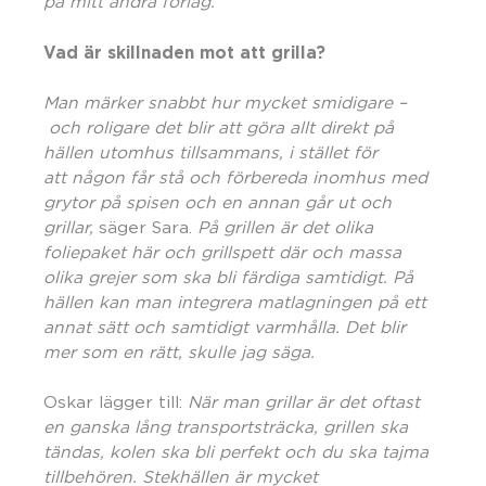
på mitt andra förlag.
Vad är skillnaden mot att grilla?
Man märker snabbt hur mycket smidigare –
och roligare det blir att göra allt direkt på
hällen utomhus tillsammans, i stället för
att någon får stå och förbereda inomhus med
grytor på spisen och en annan g
å
r ut och
grillar,
säger Sara.
På
grillen
är det olika
foliepaket här
och grillspett
där och massa
olika grejer som ska bli färdiga samtidigt. På
hällen kan man integrera matlagningen på ett
annat sätt och samtidigt
varmhå
lla. Det blir
mer som en rätt, skulle jag sä
ga.
Oskar lägger till:
När man grillar är det oftast
en ganska l
å
ng transportstr
äcka, grillen ska
tändas, kolen ska bli perfekt och du ska tajma
tillbehören. Stekhä
llen
är mycket