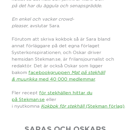
på
det har du
äggula och senapsgrädde.
En enkel och vacker crowd-
pleaser
, avslutar Sara.
Förutom att skriva kokbok så är Sara bland
annat förläggare på det egna förlaget
Systerkonspirationen, och Oskar driver
hemsidan Stekman.se, är frilansjournalist och
redaktör. Det är också Oskar som ligger
bakom
facebookgruppen
Mat på stekhäll
& muurikka
med 40 000 medlemmar
.
Fler recept
för stekhällen hittar du
på Stekman.se
eller
i nyutkomna
Kokbok för stekhäll
(Stekman förlag)
.
SARAS OCH OSKARS