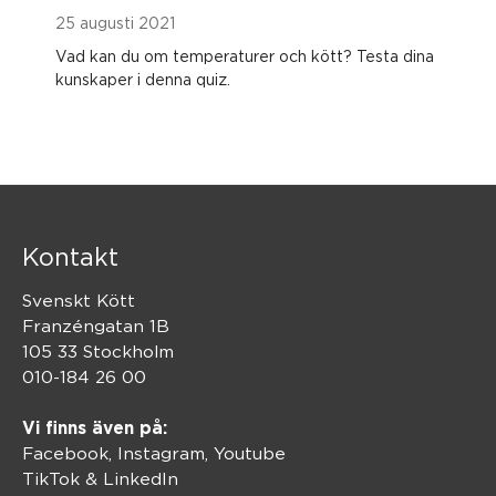
25 augusti 2021
Vad kan du om temperaturer och kött? Testa dina
kunskaper i denna quiz.
Kontakt
Svenskt Kött
Franzéngatan 1B
105 33 Stockholm
010-184 26 00
Vi finns även på:
Facebook,
Instagram
,
Youtube
TikTok
&
LinkedIn