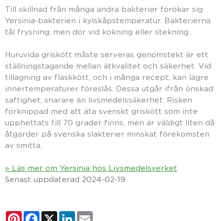
Till skillnad från många andra bakterier förökar sig
Yersinia-bakterien i kylskåpstemperatur. Bakterierna
tål frysning, men dör vid kokning eller stekning.
Huruvida griskött måste serveras genomstekt är ett
ställningstagande mellan ätkvalitet och säkerhet. Vid
tillagning av fläskkött, och i många recept, kan lägre
innertemperaturer föreslås. Dessa utgår ifrån önskad
saftighet, snarare än livsmedelssäkerhet. Risken
förknippad med att äta svenskt griskött som inte
upphettats till 70 grader finns, men är väldigt liten då
åtgärder på svenska slakterier minskat förekomsten
av smitta.
» Läs mer om Yersinia hos Livsmedelsverket
Senast uppdaterad 2024-02-19
Pinterest
Facebook
X
LinkedIn
Email