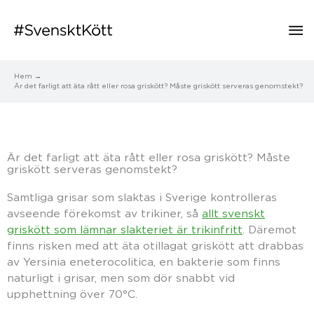
Hu
Hem
Är det farligt att äta rått eller rosa griskött? Måste griskött serveras genomstekt?
Är det farligt att äta rått eller rosa griskött? Måste
griskött serveras genomstekt?
Samtliga grisar som slaktas i Sverige kontrolleras
avseende förekomst av trikiner, så
allt svenskt
griskött som lämnar slakteriet är trikinfritt
. Däremot
finns risken med att äta otillagat griskött att drabbas
av Yersinia eneterocolitica, en bakterie som finns
naturligt i grisar, men som dör snabbt vid
upphettning över 70°C.