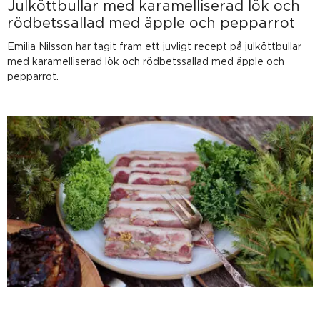
Julköttbullar med karamelliserad lök och
rödbetssallad med äpple och pepparrot
Emilia Nilsson har tagit fram ett juvligt recept på julköttbullar
med karamelliserad lök och rödbetssallad med äpple och
pepparrot.