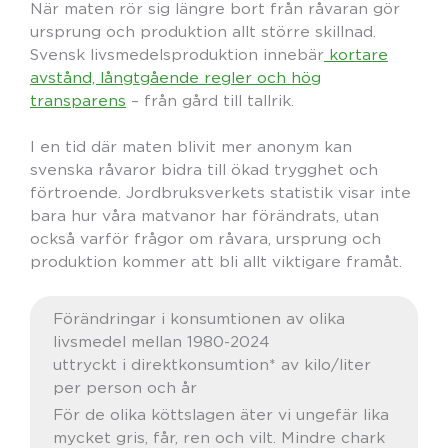
När maten rör sig längre bort från råvaran gör
ursprung och produktion allt större skillnad.
Svensk livsmedelsproduktion innebär
kortare
avstånd, långtgående regler och hög
transparens
– från gård till tallrik.
I en tid där maten blivit mer anonym kan
svenska råvaror bidra till ökad trygghet och
förtroende. Jordbruksverkets statistik visar inte
bara hur våra matvanor har förändrats, utan
också varför frågor om råvara, ursprung och
produktion kommer att bli allt viktigare framåt.
Förändringar i konsumtionen av olika
livsmedel mellan 1980-2024
uttryckt i direktkonsumtion* av kilo/liter
per person och år
För de olika köttslagen äter vi ungefär lika
mycket gris, får, ren och vilt. Mindre chark