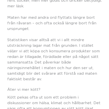
rent socker, men mer godis och dricker betydligt
mer läsk.
Maten har med andra ord flyttats längre bort
från råvaran – och ofta också längre bort från
ursprunget.
Statistiken visar alltså att vi i allt mindre
utsträckning lagar mat från grunden. I stället
väljer vi att köpa och konsumera produkter som
redan är tillagade, förädlade eller på något sätt
sammansatta. Det påverkar både
näringsinnehållet i maten och hur den ser ut,
samtidigt blir det svårare att förstå vad maten
faktiskt består av.
Äter vi mer kött?
Kött pekas ofta ut som ett problem i
diskussioner om hälsa, klimat och hållbarhet. Det
sägs ofta att konsumtionen av rött kött ökat