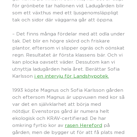
för grönbete tar hallonen vid. Ladugården blir
som ett växthus med ett ljusgenomsläppligt
tak och sidor där väggarna går att öppna.
– Det finns många fördelar med att odla under
tak. Det blir en högre skörd och friskare
plantor, eftersom vi slipper ogräs och oönskat
regn. Resultatet är första klassens bär. Och vi
kan plocka oavsett väder. Dessutom kan vi
utnyttja ladugården hela året. Berättar Sofia
Karlsson
i en intervju för Landshypotek.
1993 köpte Magnus och Sofia Karlsson gården
och eftersom Magnus är uppvuxen med kor så
var det en självklarhet att börja med
nötdjur. Evenstorps gård är numera helt
ekologisk och KRAV-certifierad. De har
omkring fyrtio kor av
rasen Hereford
på
gården, men de bygger ut för att få plats med