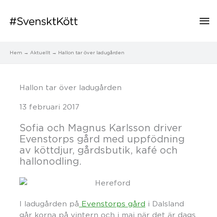
Hu
Hem
Aktuellt
Hallon tar över ladugården
Hallon tar över ladugården
13 februari 2017
Sofia och Magnus Karlsson driver
Evenstorps gård med uppfödning
av köttdjur, gårdsbutik, kafé och
hallonodling.
I ladugården på
Evenstorps gård
i Dalsland
går korna på vintern och i maj när det är dags