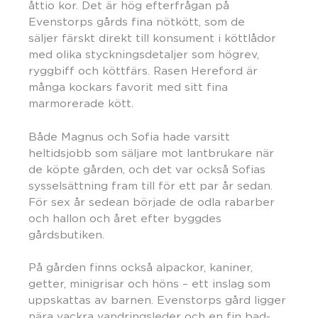
åttio kor. Det är hög efterfrågan på
Evenstorps gårds fina nötkött, som de
säljer färskt direkt till konsument i köttlådor
med olika styckningsdetaljer som högrev,
ryggbiff och köttfärs. Rasen Hereford är
många kockars favorit med sitt fina
marmorerade kött.
Både Magnus och Sofia hade varsitt
heltidsjobb som säljare mot lantbrukare när
de köpte gården, och det var också Sofias
sysselsättning fram till för ett par år sedan.
För sex år sedean började de odla rabarber
och hallon och året efter byggdes
gårdsbutiken.
På gården finns också alpackor, kaniner,
getter, minigrisar och höns – ett inslag som
uppskattas av barnen. Evenstorps gård ligger
nära vackra vandringsleder och en fin bad-