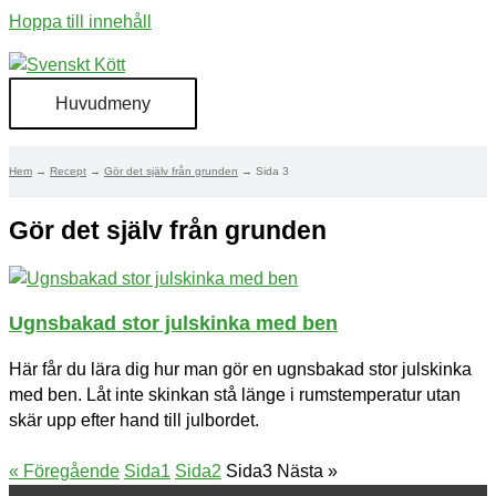
Hoppa till innehåll
Huvudmeny
Hem
Recept
Gör det själv från grunden
Sida 3
Gör det själv från grunden
Ugnsbakad stor julskinka med ben
Här får du lära dig hur man gör en ugnsbakad stor julskinka
med ben. Låt inte skinkan stå länge i rumstemperatur utan
skär upp efter hand till julbordet.
« Föregående
Sida
1
Sida
2
Sida
3
Nästa »