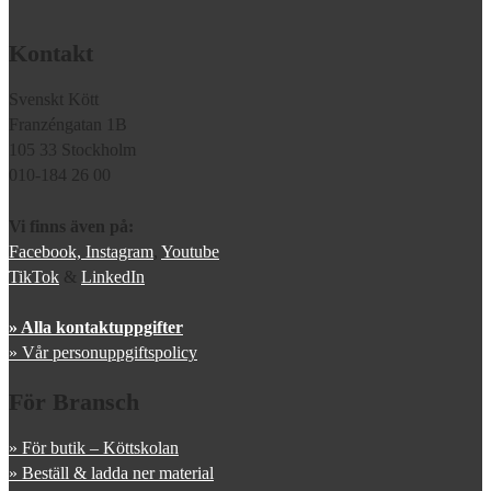
Kontakt
Svenskt Kött
Franzéngatan 1B
105 33 Stockholm
010-184 26 00
Vi finns även på:
Facebook,
Instagram
,
Youtube
TikTok
&
LinkedIn
» Alla kontaktuppgifter
» Vår personuppgiftspolicy
För Bransch
» För butik – Köttskolan
» Beställ & ladda ner material