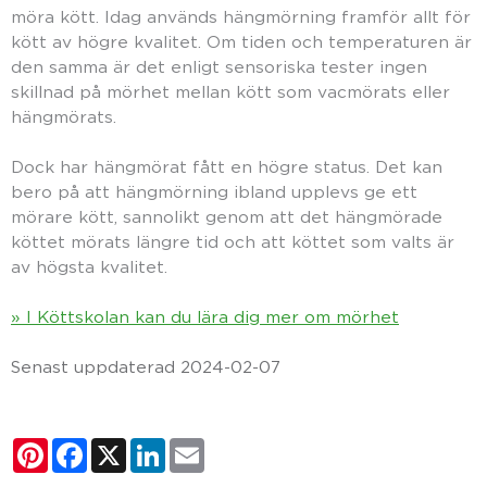
möra kött. Idag används hängmörning framför allt för
kött av högre kvalitet. Om tiden och temperaturen är
den samma är det enligt sensoriska tester ingen
skillnad på mörhet mellan kött som vacmörats eller
hängmörats.
Dock har hängmörat fått en högre status. Det kan
bero på att hängmörning ibland upplevs ge ett
mörare kött, sannolikt genom att det hängmörade
köttet mörats längre tid och att köttet som valts är
av högsta kvalitet.
» I Köttskolan kan du lära dig mer om mörhet
Senast uppdaterad 2024-02-07
Pinterest
Facebook
X
LinkedIn
Email