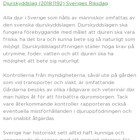
Djurskyddslag (2018:1192) Sveriges Riksdag
Alla djur i Sverige som hålls av människor omfattas av
den svenska djurskyddslagen. Djurskyddslagen ska
fungera förebyggande med målet att djuren ska vara
friska, ha det bra och kunna bete sig så naturligt som
möjligt. Djurskyddslagstiftningen ställer höga krav på
utrymme, foder, vatten och att djuren ska ha
möjlighet att bete sig naturligt.
Kontrollerna från myndigheterna, såväl ute på gården
som vid transporter och slakt, är omfattande.
Gårdarna besöks av olika rådgivare och veterinär där
man hjälps åt för att förbättra djuromsorgen. Tack
vare återkommande kontroller rapporteras också
eventuella missförhållanden i djuruppfödningen och
kan snabbt åtgärdas.
Sverige har historiskt sett alltid haft kunniga och
engagerade djurägare med ett genuint intresse för