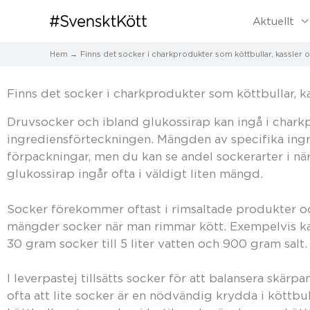
Aktuellt
Hem
Finns det socker i charkprodukter som köttbullar, kassler 
Finns det socker i charkprodukter som köttbullar, k
Druvsocker och ibland glukossirap kan ingå i charkpr
ingrediensförteckningen. Mängden av specifika ingr
förpackningar, men du kan se andel sockerarter i nä
glukossirap ingår ofta i väldigt liten mängd.
Socker förekommer oftast i rimsaltade produkter oc
mängder socker när man rimmar kött. Exempelvis kan e
30 gram socker till 5 liter vatten och 900 gram salt.
I leverpastej tillsätts socker för att balansera skärp
ofta att lite socker är en nödvändig krydda i köttbu