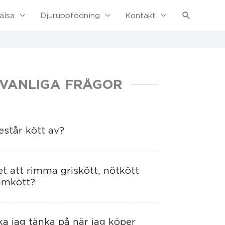
Sök
älsa
Djuruppfödning
Kontakt
VANLIGA FRÅGOR
estår kött av?
et att rimma griskött, nötkött
mmkött?
ka jag tänka på när jag köper