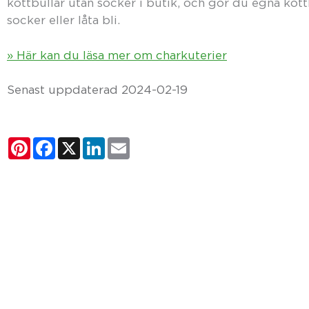
köttbullar utan socker i butik, och gör du egna köttb
socker eller låta bli.
» Här kan du läsa mer om charkuterier
Senast uppdaterad 2024-02-19
Pinterest
Facebook
X
LinkedIn
Email