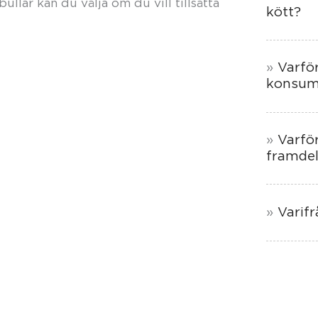
ullar kan du välja om du vill tillsätta
kött?
Varför
konsum
Varfö
framdel
Varif