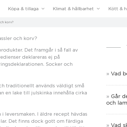
Köpa & tillaga
Klimat & hållbarhet
Kött & h
och korv?
assler och korv?
odukter. Det framgår i så fall av
edienser deklareras ej på
ringsdeklarationen. Socker och
Vad b
h traditionellt används väldigt små
n lake till julskinka innehålla cirka
Går d
och la
an i leversmaken. I äldre recept hävdas
llar. Det finns dock gott om färdiga
Vad s