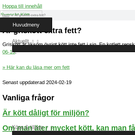
Hoppa till innehåll
Hem
Är griskött extra fett?
Huvudmeny
Är griskött extra fett?
Aktuellt
Griskött är liksom övrigt kött inte fett i sig. En kotlett ren
06-13
.
» Här kan du läsa mer om fett
Senast uppdaterad 2024-02-19
Vanliga frågor
Är kött dåligt för miljön?
Om man äter mycket kött, kan man få
Köpa & tillaga