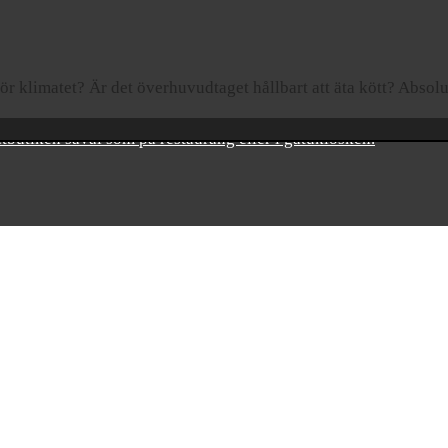
ör klimatet? Är det överhuvudtaget hållbart att äta kött? Absolut
matbutiken såväl som på restaurang eller i gatukiosken.