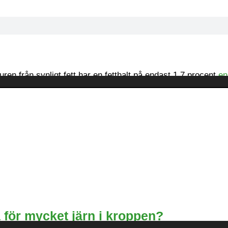
skuren från synligt fett har en fetthalt på endast 1,7 procent
en
 för mycket järn i kroppen?