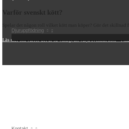
Varför svenskt kött?
Spelar det någon roll vilket kött man köper? Gör det skillnad f
Djuruppfödning
Läs mer om varför det är så viktigt att välja svenskt kött – i 
Kontakt