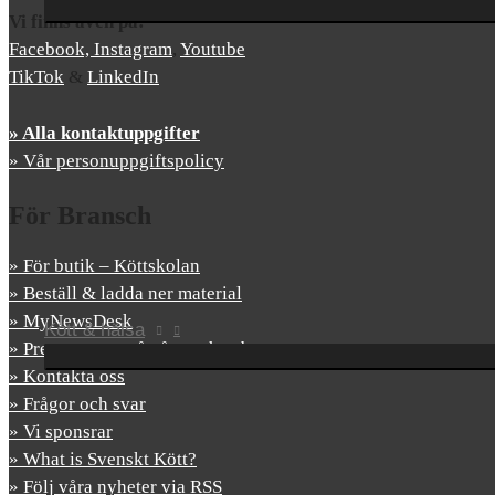
Vi finns även på:
Facebook,
Instagram
,
Youtube
TikTok
&
LinkedIn
» Alla kontaktuppgifter
» Vår personuppgiftspolicy
För Bransch
» För butik – Köttskolan
» Beställ & ladda ner material
» MyNewsDesk
Kött & hälsa
» Prenumerera på våra nyhetsbrev
» Kontakta oss
» Frågor och svar
» Vi sponsrar
» What is Svenskt Kött?
» Följ våra nyheter via RSS