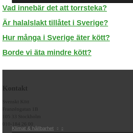
Vad innebär det att torrsteka?
Är halalslakt tillåtet i Sverige?
Hur många i Sverige äter kött?
Borde vi äta mindre kött?
Kontakt
Svenskt Kött
Franzéngatan 1B
105 33 Stockholm
010-184 26 00
Klimat & hållbarhet