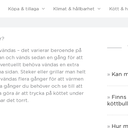
Köpa & tillaga
Klimat & hållbarhet
Kött & h
r?
a vändas – det varierar beroende på
idan och vänds sedan en gång för att
eventuellt behöva vändas en extra
a sidan. Steker eller grillar man helt
Kan m
t vändas flera gånger för att värmen
a gånger du behöver och se till att
 göra är att trycka på köttet under
Finns
ar det torrt.
köttbul
Hur m