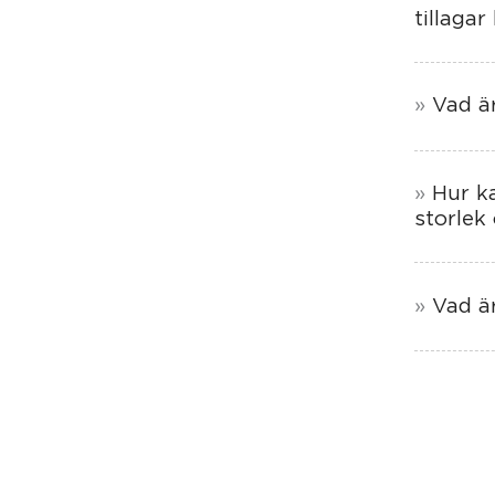
tillagar
Vad ä
Hur k
storlek
Vad är