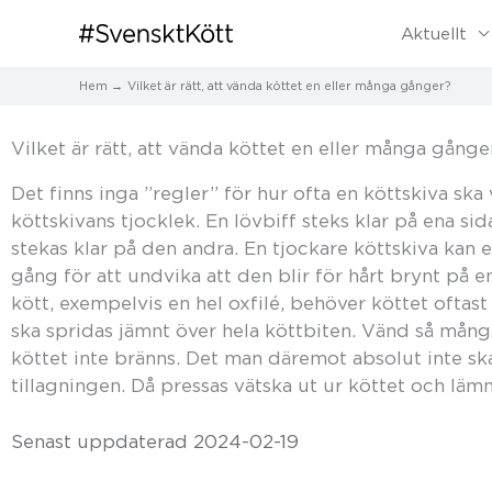
Aktuellt
Hem
Vilket är rätt, att vända köttet en eller många gånger?
Vilket är rätt, att vända köttet en eller många gånge
Det finns inga ”regler” för hur ofta en köttskiva sk
köttskivans tjocklek. En lövbiff steks klar på ena s
stekas klar på den andra. En tjockare köttskiva kan 
gång för att undvika att den blir för hårt brynt på en
kött, exempelvis en hel oxfilé, behöver köttet oftas
ska spridas jämnt över hela köttbiten. Vänd så mång
köttet inte bränns. Det man däremot absolut inte ska
tillagningen. Då pressas vätska ut ur köttet och lämn
Senast uppdaterad 2024-02-19