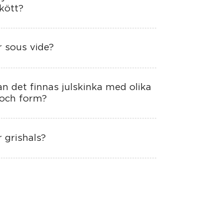
 kött?
r sous vide?
an det finnas julskinka med olika
 och form?
 grishals?