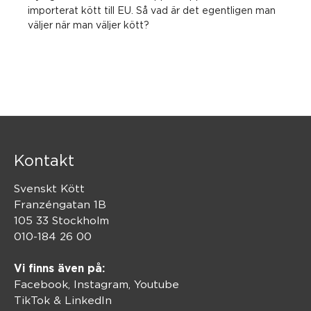
importerat kött till EU. Så vad är det egentligen man
väljer när man väljer kött?
Kontakt
Svenskt Kött
Franzéngatan 1B
105 33 Stockholm
010-184 26 00
Vi finns även på:
Facebook,
Instagram
,
Youtube
TikTok
&
LinkedIn