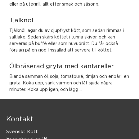
eller på utegrill, allt efter smak och säsong.
Tjälknöl
Tjälknöl lagar du av djupfryst kött, som sedan rimmas i
saltlake. Sedan skärs köttet i tunna skivor, och kan
serveras på buffé eller som huvudrätt. Du får också
förslag på en god linssallad att servera till köttet.
Ölbräserad gryta med kantareller
Blanda samman öl, soja, tomatpuré, timjan och enbär i en
gryta. Koka upp, sänk värmen och låt sjuda några
minuter. Koka upp igen, och lägg …
Kontakt
Svenskt Kött
Franzéngatan 1B