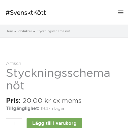
Hu
Hem
Produkter
Styckningsschema nöt
Styckningsschema
nöt
mängd
Affisch
Styckningsschema
nöt
Pris:
20,00
kr
ex moms
Tillgänglighet:
1947 i lager
Lägg till i varukorg