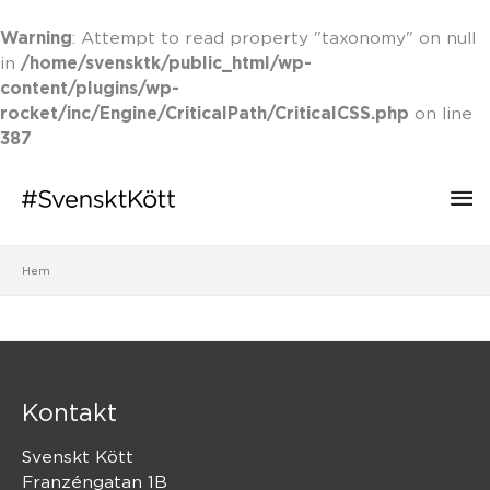
Warning
: Attempt to read property "taxonomy" on null
/home/svensktk/public_html/wp-
in
content/plugins/wp-
rocket/inc/Engine/CriticalPath/CriticalCSS.php
on line
387
Hu
Hem
Kontakt
Svenskt Kött
Franzéngatan 1B