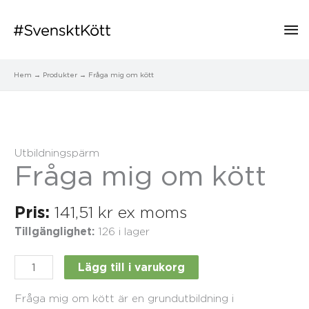
Hu
Hem
Produkter
Fråga mig om kött
Fråga
mig
om
Utbildningspärm
kött
Fråga mig om kött
mängd
Pris:
141,51
kr
ex moms
Tillgänglighet:
126 i lager
Lägg till i varukorg
Fråga mig om kött är en grundutbildning i