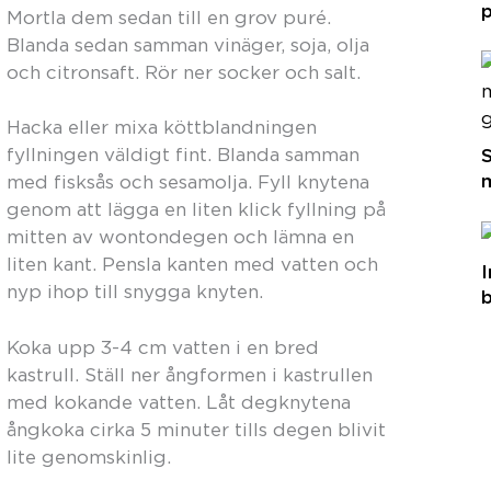
p
Mortla dem sedan till en grov puré.
Blanda sedan samman vinäger, soja, olja
och citronsaft. Rör ner socker och salt.
Hacka eller mixa köttblandningen
fyllningen väldigt fint. Blanda samman
med fisksås och sesamolja. Fyll knytena
genom att lägga en liten klick fyllning på
mitten av wontondegen och lämna en
liten kant. Pensla kanten med vatten och
I
nyp ihop till snygga knyten.
b
Koka upp 3-4 cm vatten i en bred
kastrull. Ställ ner ångformen i kastrullen
med kokande vatten. Låt degknytena
ångkoka cirka 5 minuter tills degen blivit
lite genomskinlig.