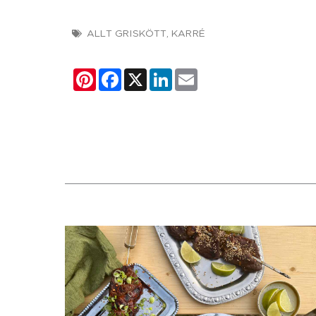
ALLT GRISKÖTT
,
KARRÉ
Pinterest
Facebook
X
LinkedIn
Email