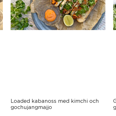
Loaded kabanoss med kimchi och
gochujangmajjo
g