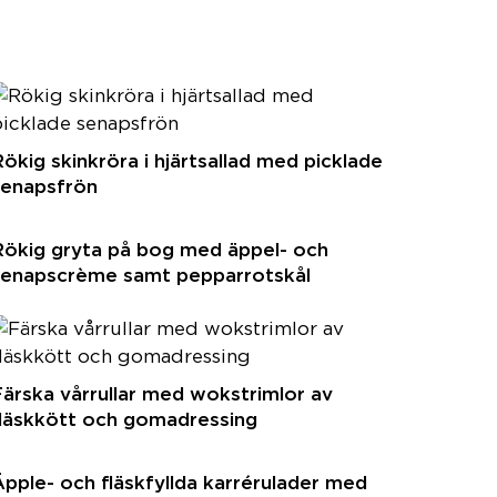
ökig skinkröra i hjärtsallad med picklade
senapsfrön
Rökig gryta på bog med äppel- och
senapscrème samt pepparrotskål
ärska vårrullar med wokstrimlor av
fläskkött och gomadressing
pple- och fläskfyllda karrérulader med