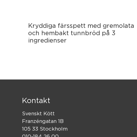
Kryddiga färsspett med gremolata
och hembakt tunnbröd på 3
ingredienser
Kontakt
Svenskt Kött
Franzéngatan 1B
105 33 Stockholm
010-184 26 00