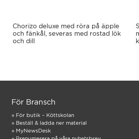
Chorizo deluxe med röra på äpple
S
och fänkål, severas med rostad lök
och dill
För Bransch
» För butik – Köttskolan
» Beställ & ladda ner material
» MyNewsDesk
» Prenumerera på våra nyhetsbrev