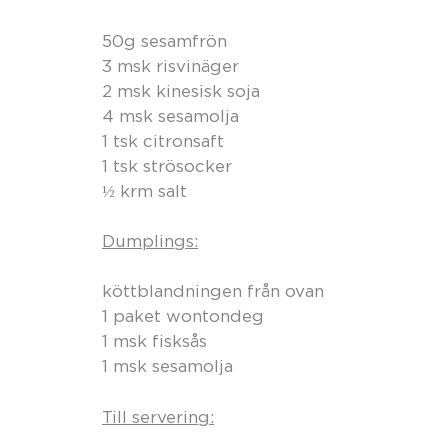
50g sesamfrön
3 msk risvinäger
2 msk kinesisk soja
4 msk sesamolja
1 tsk citronsaft
1 tsk strösocker
½ krm salt
Dumplings:
köttblandningen från ovan
1 paket wontondeg
1 msk fisksås
1 msk sesamolja
Till servering: