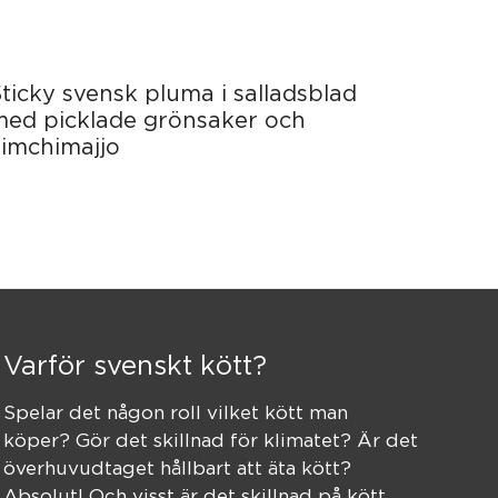
ticky svensk pluma i salladsblad
med picklade grönsaker och
kimchimajjo
Varför svenskt kött?
Spelar det någon roll vilket kött man
köper? Gör det skillnad för klimatet? Är det
överhuvudtaget hållbart att äta kött?
Absolut! Och visst är det skillnad på kött