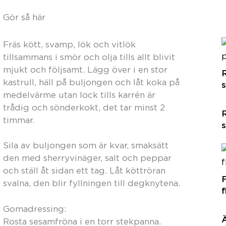
Gör så här
Fräs kött, svamp, lök och vitlök
tillsammans i smör och olja tills allt blivit
mjukt och följsamt. Lägg över i en stor
R
kastrull, häll på buljongen och låt koka på
medelvärme utan lock tills karrén är
trådig och sönderkokt, det tar minst 2
timmar.
Sila av buljongen som är kvar, smaksätt
den med sherryvinäger, salt och peppar
och ställ åt sidan ett tag. Låt köttröran
F
svalna, den blir fyllningen till degknytena.
Gomadressing:
Ä
Rosta sesamfröna i en torr stekpanna.