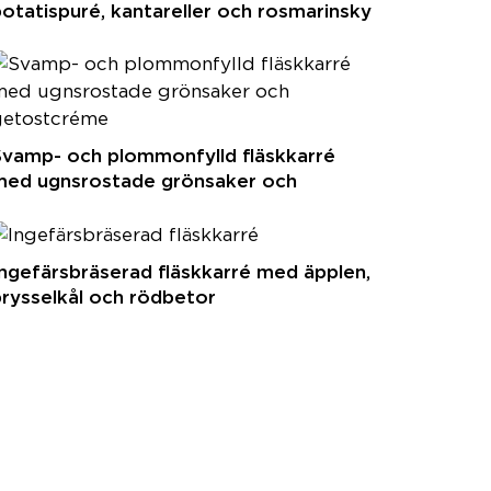
otatispuré, kantareller och rosmarinsky
Svamp- och plommonfylld fläskkarré
med ugnsrostade grönsaker och
getostcrème
ngefärsbräserad fläskkarré med äpplen,
rysselkål och rödbetor