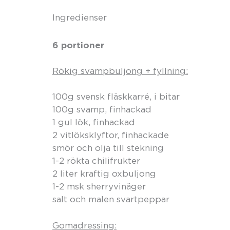
Ingredienser
6 portioner
Rökig svampbuljong + fyllning:
100g svensk fläskkarré, i bitar
100g svamp, finhackad
1 gul lök, finhackad
2 vitlöksklyftor, finhackade
smör och olja till stekning
1-2 rökta chilifrukter
2 liter kraftig oxbuljong
1-2 msk sherryvinäger
salt och malen svartpeppar
Gomadressing: