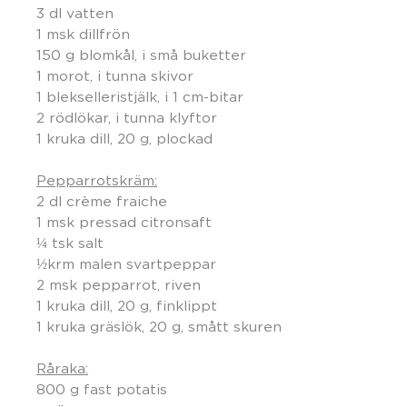
3 dl vatten
1 msk dillfrön
150 g blomkål, i små buketter
1 morot, i tunna skivor
1 blekselleristjälk, i 1 cm-bitar
2 rödlökar, i tunna klyftor
1 kruka dill, 20 g, plockad
Pepparrotskräm:
2 dl crème fraiche
1 msk pressad citronsaft
¼ tsk salt
½krm malen svartpeppar
2 msk pepparrot, riven
1 kruka dill, 20 g, finklippt
1 kruka gräslök, 20 g, smått skuren
Råraka:
800 g fast potatis