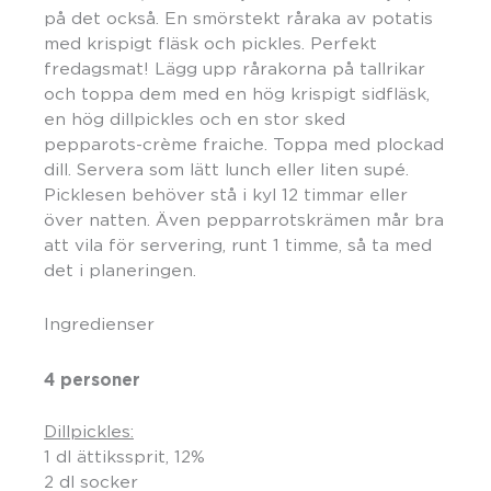
på det också. En smörstekt råraka av potatis
med krispigt fläsk och pickles. Perfekt
fredagsmat! Lägg upp rårakorna på tallrikar
och toppa dem med en hög krispigt sidfläsk,
en hög dillpickles och en stor sked
pepparots-crème fraiche. Toppa med plockad
dill. Servera som lätt lunch eller liten supé.
Picklesen behöver stå i kyl 12 timmar eller
över natten. Även pepparrotskrämen mår bra
att vila för servering, runt 1 timme, så ta med
det i planeringen.
Ingredienser
4 personer
Dillpickles:
1 dl ättikssprit, 12%
2 dl socker