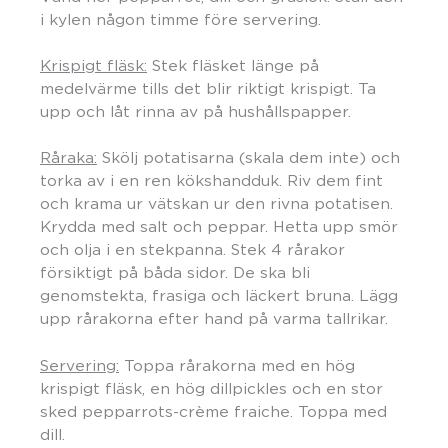
i kylen någon timme före servering.
Krispigt fläsk:
Stek fläsket länge på
medelvärme tills det blir riktigt krispigt. Ta
upp och låt rinna av på hushållspapper.
Råraka:
Skölj potatisarna (skala dem inte) och
torka av i en ren kökshandduk. Riv dem fint
och krama ur vätskan ur den rivna potatisen.
Krydda med salt och peppar. Hetta upp smör
och olja i en stekpanna. Stek 4 rårakor
försiktigt på båda sidor. De ska bli
genomstekta, frasiga och läckert bruna. Lägg
upp rårakorna efter hand på varma tallrikar.
Servering:
Toppa rårakorna med en hög
krispigt fläsk, en hög dillpickles och en stor
sked pepparrots-crème fraiche. Toppa med
dill.