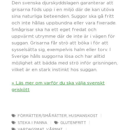
Den svenska djurskyddslagen garanterar att
grisarna föds upp i en miljö där de kan utöva
sina naturliga beteenden. Suggor ska gå fritt
och inte hållas uppbundna eller vara fixerade.
Smågrisar ska ha ett eget fredat och
uppvärmt utrymme där de inte är i vägen för
suggan. Grisarna får strö att böka i för att
sysselsätta sig, exempelvis halm eller torv. I
Sverige hålls suggorna lösa och har alltid
möjlighet att bädda med strö inför grisningen,
vilket är en stark instinkt hos suggan.
» Läs mer om varför du ska välja svenskt
griskött
FÖRRÄTTER/SMÅRÄTTER
,
HUSMANSKOST
STEKA I PANNA
GLUTENFRITT
VARDAGSMAT
,
VÅRMAT