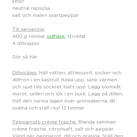
smör
neutral rapsolja
salt och malen svartpeppar
Till servering:
400 g rimmat
sidfläsk
, strimlat
4 dillvippor
Gör så här
Dillpickles:
Häll vatten, ättikssprit, socker och
dillfrön i en kastrull. Koka upp, sänk värmen
och sjud tills sockret lösts upp. Lägg blomkål,
morot, selleri och lök i en burk. Lägg på dillen.
Häll den varma lagen över grönsakerna, låt
svalna och ställ i kyl 12 timmar.
Pepparrots-crème fraiche:
Blanda samman
crème fraiche, citronsaft, salt och peppar.
Vänd ner pepparrot, dill och gräslök. Ställ den