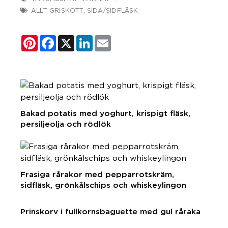
ALLT GRISKÖTT
,
SIDA/SIDFLÄSK
Pinterest
Facebook
X
LinkedIn
Email
Bakad potatis med yoghurt, krispigt fläsk,
persiljeolja och rödlök
Frasiga rårakor med pepparrotskräm,
sidfläsk, grönkålschips och whiskeylingon
Prinskorv i fullkornsbaguette med gul råraka