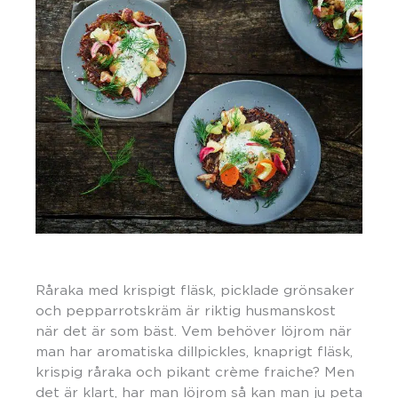
Råraka med krispigt fläsk, picklade grönsaker
och pepparrotskräm är riktig husmanskost
när det är som bäst. Vem behöver löjrom när
man har aromatiska dillpickles, knaprigt fläsk,
krispig råraka och pikant crème fraiche? Men
det är klart, har man löjrom så kan man ju peta