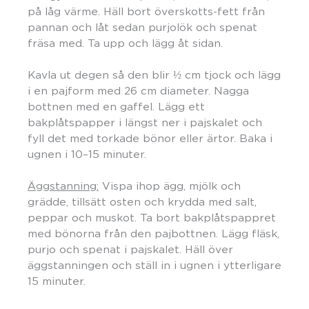
på låg värme. Häll bort överskotts-fett från
pannan och låt sedan purjolök och spenat
fräsa med. Ta upp och lägg åt sidan.
Kavla ut degen så den blir ½ cm tjock och lägg
i en pajform med 26 cm diameter. Nagga
bottnen med en gaffel. Lägg ett
bakplåtspapper i längst ner i pajskalet och
fyll det med torkade bönor eller ärtor. Baka i
ugnen i 10–15 minuter.
Äggstanning:
Vispa ihop ägg, mjölk och
grädde, tillsätt osten och krydda med salt,
peppar och muskot. Ta bort bakplåtspappret
med bönorna från den pajbottnen. Lägg fläsk,
purjo och spenat i pajskalet. Häll över
äggstanningen och ställ in i ugnen i ytterligare
15 minuter.