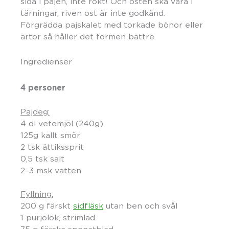
sida i pajen, inte rökt! Och osten ska vara i
tärningar, riven ost är inte godkänd.
Förgrädda pajskalet med torkade bönor eller
ärtor så håller det formen bättre.
Ingredienser
4 personer
Pajdeg:
4 dl vetemjöl (240g)
125g kallt smör
2 tsk ättikssprit
0,5 tsk salt
2–3 msk vatten
Fyllning:
200 g färskt
sidfläsk
utan ben och svål
1 purjolök, strimlad