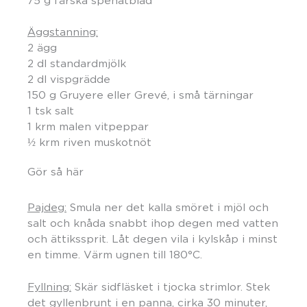
75 g färska spenatblad
Äggstanning:
2 ägg
2 dl standardmjölk
2 dl vispgrädde
150 g Gruyere eller Grevé, i små tärningar
1 tsk salt
1 krm malen vitpeppar
½ krm riven muskotnöt
Gör så här
Pajdeg:
Smula ner det kalla smöret i mjöl och
salt och knåda snabbt ihop degen med vatten
och ättikssprit. Låt degen vila i kylskåp i minst
en timme. Värm ugnen till 180°C.
Fyllning:
Skär sidfläsket i tjocka strimlor. Stek
det gyllenbrunt i en panna, cirka 30 minuter,