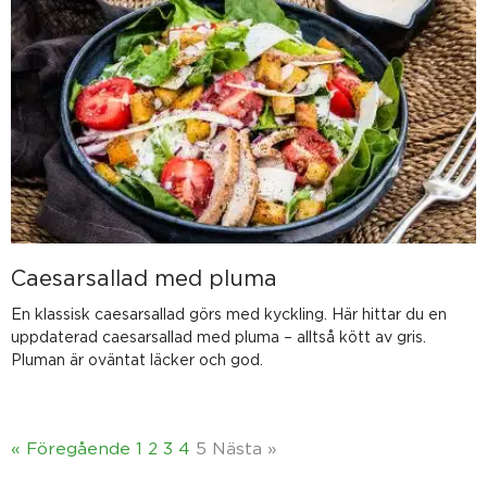
Caesarsallad med pluma
En klassisk caesarsallad görs med kyckling. Här hittar du en
uppdaterad caesarsallad med pluma – alltså kött av gris.
Pluman är oväntat läcker och god.
« Föregående
1
2
3
4
5
Nästa »