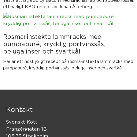
Testa att laga Spicy Bacon med sirachasirap och äppelströssel,
ett härligt BBQ-recept av Johan Åkerberg.
Rosmarinstekta lammracks med
pumpapuré, kryddig portvinssås,
belugalinser och svartkål
Här är ett höstlyxigt recept på rosmarinstekta lammracks med
pumpapuré, kryddig portvinssås, belugalinser och svartkål.
Kontakt
Svenskt Kött
Franzéngatan 1B
105 33 Stockholm