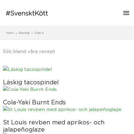
Hu
Hem
Recept
Sida 5
Sök bland våra recept​
Sida
Sida
Sida
Sida
Sida
Läskig tacospindel
Cola-Yaki Burnt Ends
St Louis revben med aprikos- och
jalapeñoglaze