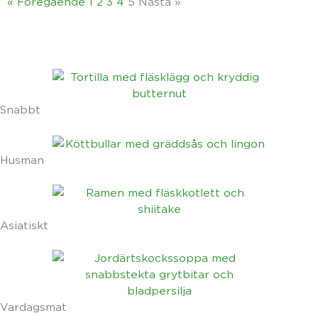
« Föregående
1
2
3
4
5
Nästa »
Snabbt
Husman
Asiatiskt
Vardagsmat