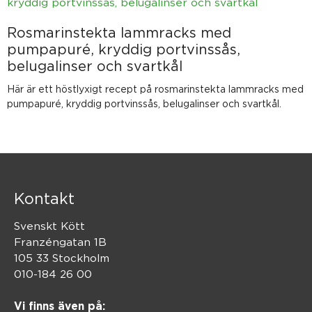
Rosmarinstekta lammracks med
pumpapuré, kryddig portvinssås,
belugalinser och svartkål
Här är ett höstlyxigt recept på rosmarinstekta lammracks med
pumpapuré, kryddig portvinssås, belugalinser och svartkål.
Kontakt
Svenskt Kött
Franzéngatan 1B
105 33 Stockholm
010-184 26 00
Vi finns även på: