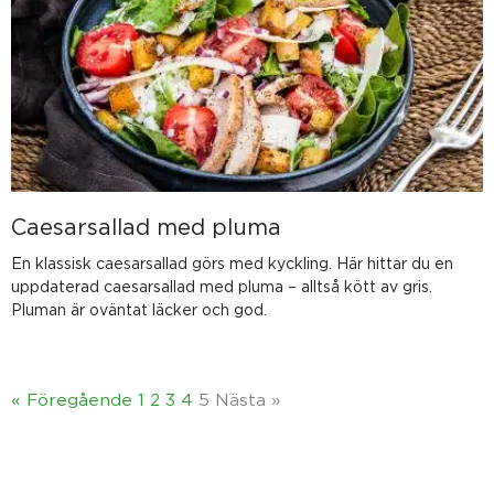
Caesarsallad med pluma
En klassisk caesarsallad görs med kyckling. Här hittar du en
uppdaterad caesarsallad med pluma – alltså kött av gris.
Pluman är oväntat läcker och god.
« Föregående
1
2
3
4
5
Nästa »