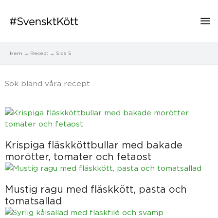
Hu
Hem
Recept
Sida 5
Sök bland våra recept​
Sida
Sida
Sida
Sida
Sida
Krispiga fläskköttbullar med bakade
morötter, tomater och fetaost
Mustig ragu med fläskkött, pasta och
tomatsallad