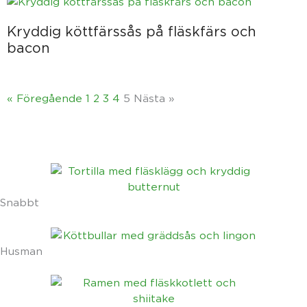
Kryddig köttfärssås på fläskfärs och
bacon
« Föregående
1
2
3
4
5
Nästa »
Snabbt
Husman