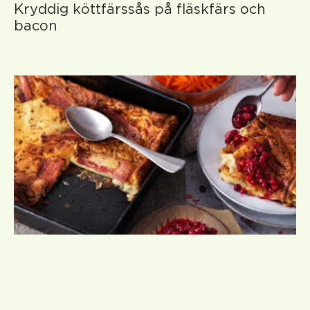
Kryddig köttfärssås på fläskfärs och
bacon