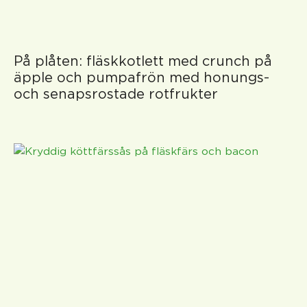
På plåten: fläskkotlett med crunch på
äpple och pumpafrön med honungs-
och senapsrostade rotfrukter