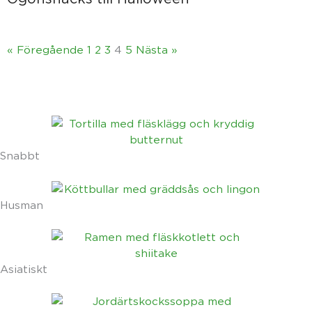
« Föregående
1
2
3
4
5
Nästa »
Snabbt
Husman
Asiatiskt