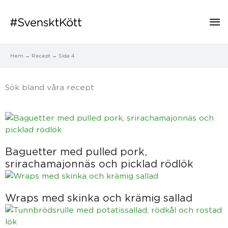
Hu
Hem
Recept
Sida 4
Sök bland våra recept​
Sida
Sida
Sida
Sida
Sida
Baguetter med pulled pork,
srirachamajonnäs och picklad rödlök
Wraps med skinka och krämig sallad