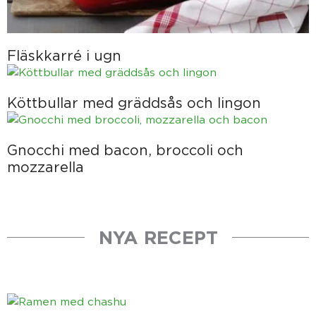
Fläskkarré i ugn
Köttbullar med gräddsås och lingon
Gnocchi med bacon, broccoli och
mozzarella
NYA RECEPT
Sida
Sida
Sida
Sida
Sida