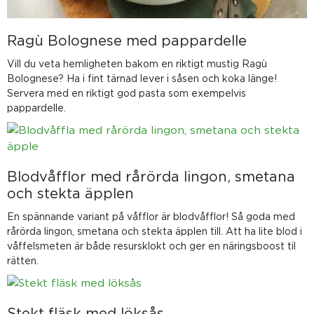
Ragù Bolognese med pappardelle
Vill du veta hemligheten bakom en riktigt mustig Ragù
Bolognese? Ha i fint tärnad lever i såsen och koka länge!
Servera med en riktigt god pasta som exempelvis
pappardelle.
Blodvåfflor med rårörda lingon, smetana
och stekta äpplen
En spännande variant på våfflor är blodvåfflor! Så goda med
rårörda lingon, smetana och stekta äpplen till. Att ha lite blod i
våffelsmeten är både resursklokt och ger en näringsboost til
rätten.
Stekt fläsk med löksås