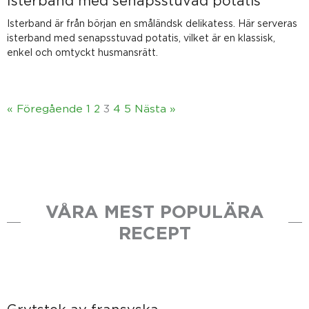
Isterband med senapsstuvad potatis
Isterband är från början en småländsk delikatess. Här serveras
isterband med senapsstuvad potatis, vilket är en klassisk,
enkel och omtyckt husmansrätt.
« Föregående
1
2
3
4
5
Nästa »
VÅRA MEST POPULÄRA
RECEPT