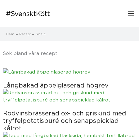
Hu
Hem
Recept
Sida 3
Sök bland våra recept​
Sida
Sida
Sida
Sida
Sida
Långbakad äppelglaserad högrev
Rödvinsbrässerad ox- och griskind med
tryffelpotatispuré och senapspicklad
kålrot