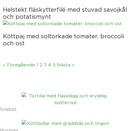
Helstekt fläskytterfilé med stuvad savojkål
och potatismynt
Köttpaj med soltorkade tomater, broccoli
och ost
« Föregående
1
2
3
4
5
Nästa »
Snabbt
Husman