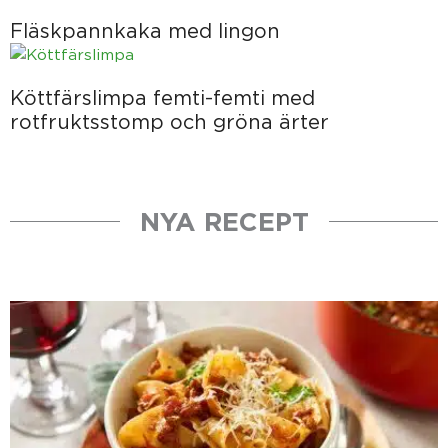
Fläskpannkaka med lingon
Köttfärslimpa femti-femti med
rotfruktsstomp och gröna ärter
NYA RECEPT
Sida
Sida
Sida
Sida
Sida