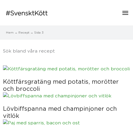
Hu
Hem
Recept
Sida 3
Sök bland våra recept​
Sida
Sida
Sida
Sida
Sida
Köttfärsgratäng med potatis, morötter
och broccoli
Lövbiffspanna med champinjoner och
vitlök