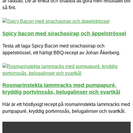
är räddad. De är enkla och snabba att göra men resultatet blir
så fint.
Spicy bacon med sirachasirap och äppelströssel
Testa att laga Spicy Bacon med sirachasirap och
äppelströssel, ett härligt BBQ-recept av Johan Åkerberg.
Rosmarinstekta lammracks med pumpapuré,
kryddig portvinssås, belugalinser och svartkål
Här är ett höstlyxigt recept på rosmarinstekta lammracks med
pumpapuré, kryddig portvinssås, belugalinser och svartkål.