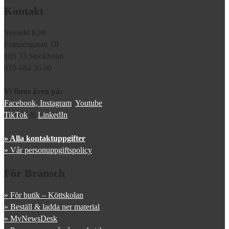
Kontakt
Svenskt Kött
Franzéngatan 1B
105 33 Stockholm
010-184 26 00
Vi finns även på:
Facebook,
Instagram
,
Youtube
TikTok
&
LinkedIn
» Alla kontaktuppgifter
» Vår personuppgiftspolicy
För Bransch
» För butik – Köttskolan
» Beställ & ladda ner material
» MyNewsDesk