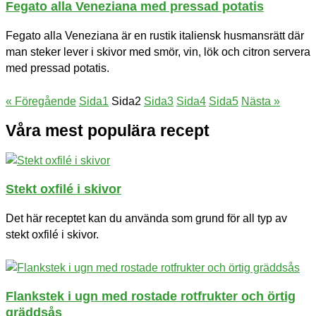
Fegato alla Veneziana med pressad potatis
Fegato alla Veneziana är en rustik italiensk husmansrätt där
man steker lever i skivor med smör, vin, lök och citron servera
med pressad potatis.
« Föregående
Sida
1
Sida
2
Sida
3
Sida
4
Sida
5
Nästa »
Våra mest populära recept
Stekt oxfilé i skivor
Det här receptet kan du använda som grund för all typ av
stekt oxfilé i skivor.
Flankstek i ugn med rostade rotfrukter och örtig
gräddsås