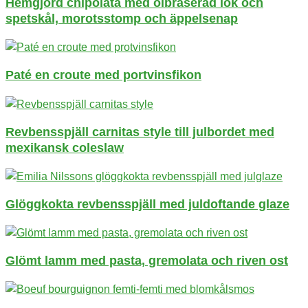
Hemgjord chipolata med ölbräserad lök och
spetskål, morotsstomp och äppelsenap
Paté en croute med portvinsfikon
Revbensspjäll carnitas style till julbordet med
mexikansk coleslaw
Glöggkokta revbensspjäll med juldoftande glaze
Glömt lamm med pasta, gremolata och riven ost