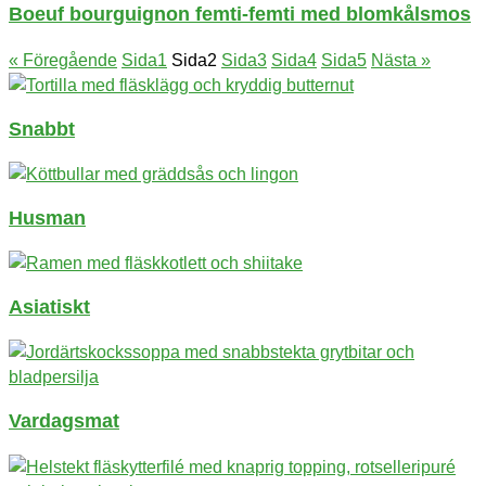
Boeuf bourguignon femti-femti med blomkålsmos
« Föregående
Sida
1
Sida
2
Sida
3
Sida
4
Sida
5
Nästa »
Snabbt
Husman
Asiatiskt
Vardagsmat