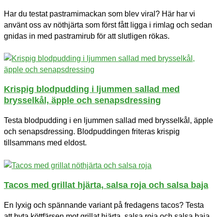
Har du testat pastramimackan som blev viral? Här har vi
använt oss av nöthjärta som först fått ligga i rimlag och sedan
gnidas in med pastramirub för att slutligen rökas.
Krispig blodpudding i ljummen sallad med
brysselkål, äpple och senapsdressing
Testa blodpudding i en ljummen sallad med brysselkål, äpple
och senapsdressing. Blodpuddingen friteras krispig
tillsammans med eldost.
Tacos med grillat hjärta, salsa roja och salsa baja
En lyxig och spännande variant på fredagens tacos? Testa
att byta köttfärsen mot grillat hjärta, salsa roja och salsa baja