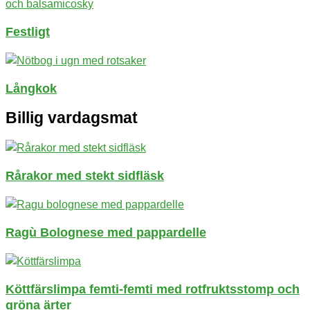
Festligt
Långkok
Billig vardagsmat
Rårakor med stekt sidfläsk
Ragù Bolognese med pappardelle
Köttfärslimpa femti-femti med rotfruktsstomp och
gröna ärter