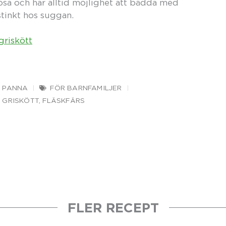
lösa och har alltid möjlighet att bädda med
nstinkt hos suggan.
griskött
I PANNA
FÖR BARNFAMILJER
 GRISKÖTT
,
FLÄSKFÄRS
FLER RECEPT