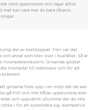
ande inom gastronomi och lagar alltid
d mat kan vara mer än bara råvaror,
ningar.
naturlig del av kretsloppet. Förr var det
al och annat som blev över i hushållet. Så är
n livsmedelsindustrin. Grisarnas gödsel
odla livsmedel till människor och för att
 bränslen.
tt grisarna föds upp i en miljö där de kan
a gå fritt och inte hållas uppbundna eller
 fredat och uppvärmt utrymme där de inte
t böka i för att sysselsätta sig, exempelvis