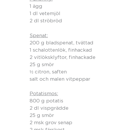
1 ägg
1 dl vetemjöl
2 dl ströbröd
Spenat:
200 g bladspenat, tvättad
1 schalottenlök, finhackad
2 vitlöksklyftor, finhackade
25 g smör
½ citron, saften
salt och malen vitpeppar
Potatismos:
800 g potatis
2 dl vispgrädde
25 g smör
2 msk grov senap
2 msk färskost