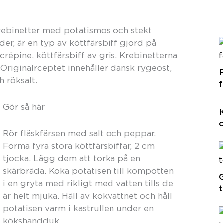
krebinetter med potatismos och stekt
der, är en typ av köttfärsbiff gjord på
répine, köttfärsbiff av gris. Krebinetterna
Originalrceptet innehåller dansk rygeost,
h röksalt.
f
Gör så här
Rör fläskfärsen med salt och peppar.
Forma fyra stora köttfärsbiffar, 2 cm
tjocka. Lägg dem att torka på en
skärbräda. Koka potatisen till kompotten
G
i en gryta med rikligt med vatten tills de
t
är helt mjuka. Häll av kokvattnet och håll
potatisen varm i kastrullen under en
kökshandduk.