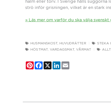
halm eller torv. I Sverige hålls suggorna 
strö inför grisningen, vilket är en stark i
» Läs mer om varför du ska välja svenskt 
HUSMANSKOST
,
HUVUDRÄTTER
STEKA 
HÖSTMAT
,
VARDAGSMAT
,
VÅRMAT
ALLT
Pinterest
Facebook
X
LinkedIn
Email