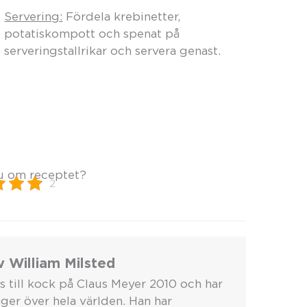
Servering:
Fördela krebinetter,
potatiskompott och spenat på
serveringstallrikar och servera genast.
u om receptet?
2
v William Milsted
s till kock på Claus Meyer 2010 och har
ger över hela världen. Han har