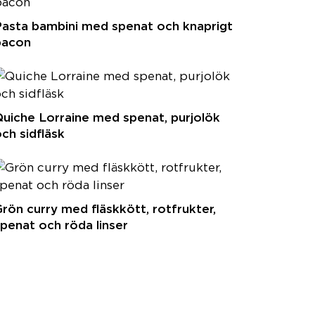
Pasta bambini med spenat och knaprigt
bacon
uiche Lorraine med spenat, purjolök
ch sidfläsk
rön curry med fläskkött, rotfrukter,
penat och röda linser