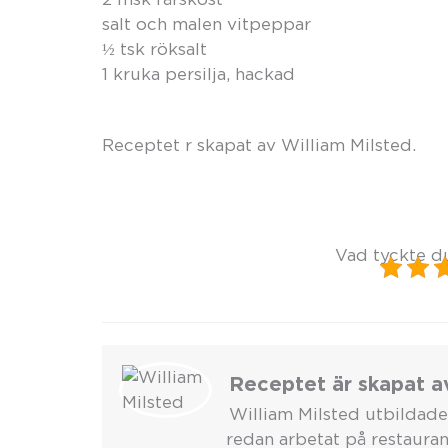
salt och malen vitpeppar
½ tsk röksalt
1 kruka persilja, hackad
Receptet r skapat av William Milsted.
Vad tyckte d
Receptet är skapat a
William Milsted utbildade
redan arbetat på restauran