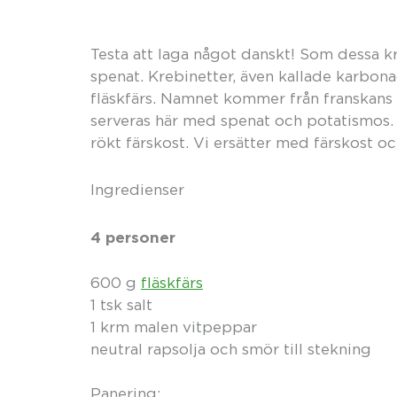
Testa att laga något danskt! Som dessa 
spenat. Krebinetter, även kallade karbona
fläskfärs. Namnet kommer från franskans c
serveras här med spenat och potatismos. 
rökt färskost. Vi ersätter med färskost oc
Ingredienser
4 personer
600 g
fläskfärs
1 tsk salt
1 krm malen vitpeppar
neutral rapsolja och smör till stekning
Panering: