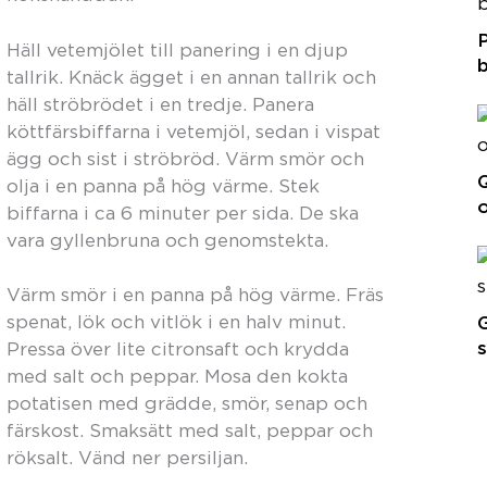
Häll vetemjölet till panering i en djup
tallrik. Knäck ägget i en annan tallrik och
häll ströbrödet i en tredje. Panera
köttfärsbiffarna i vetemjöl, sedan i vispat
ägg och sist i ströbröd. Värm smör och
Q
olja i en panna på hög värme. Stek
o
biffarna i ca 6 minuter per sida. De ska
vara gyllenbruna och genomstekta.
Värm smör i en panna på hög värme. Fräs
G
spenat, lök och vitlök i en halv minut.
s
Pressa över lite citronsaft och krydda
med salt och peppar. Mosa den kokta
potatisen med grädde, smör, senap och
färskost. Smaksätt med salt, peppar och
röksalt. Vänd ner persiljan.