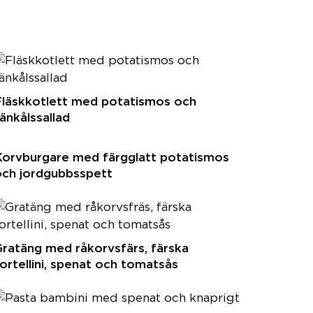
Fläskkotlett med potatismos och
änkålssallad
Korvburgare med färgglatt potatismos
och jordgubbsspett
ratäng med råkorvsfärs, färska
ortellini, spenat och tomatsås