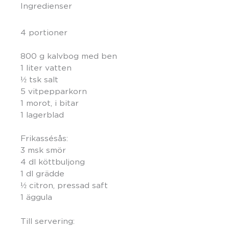
Ingredienser
4 portioner
800 g kalvbog med ben
1 liter vatten
½ tsk salt
5 vitpepparkorn
1 morot, i bitar
1 lagerblad
Frikassésås:
3 msk smör
4 dl köttbuljong
1 dl grädde
½ citron, pressad saft
1 äggula
Till servering: