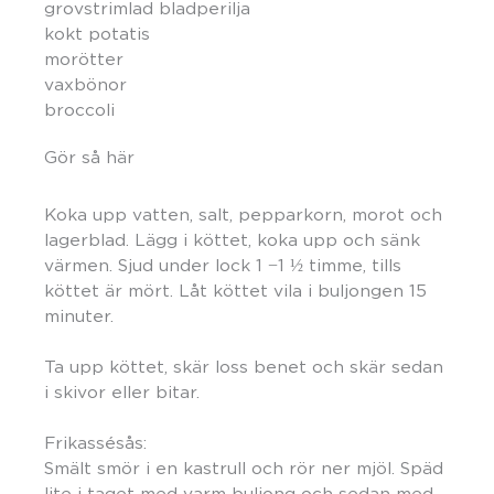
grovstrimlad bladperilja
kokt potatis
morötter
vaxbönor
broccoli
Gör så här
Koka upp vatten, salt, pepparkorn, morot och
lagerblad. Lägg i köttet, koka upp och sänk
värmen. Sjud under lock 1 −1 ½ timme, tills
köttet är mört. Låt köttet vila i buljongen 15
minuter.
Ta upp köttet, skär loss benet och skär sedan
i skivor eller bitar.
Frikassésås:
Smält smör i en kastrull och rör ner mjöl. Späd
lite i taget med varm buljong och sedan med