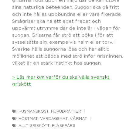
grisarna föds upp i en miljö där de kan utöva
sina naturliga beteenden. Suggor ska gå fritt
och inte hållas uppbundna eller vara fixerade.
Smågrisar ska ha ett eget fredat och
uppvärmt utrymme där de inte är i vägen för
suggan. Grisarna får strö att böka i för att
sysselsätta sig, exempelvis halm eller torv. I
Sverige hålls suggorna lösa och har alltid
möjlighet att bädda med strö inför grisningen,
vilket är en stark instinkt hos suggan.
» Läs mer om varför du ska välja svenskt
griskött
HUSMANSKOST
,
HUVUDRÄTTER
HÖSTMAT
,
VARDAGSMAT
,
VÅRMAT
ALLT GRISKÖTT
,
FLÄSKFÄRS