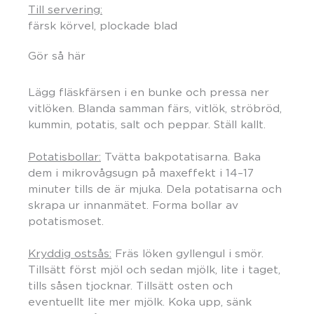
Till servering:
färsk körvel, plockade blad
Gör så här
Lägg fläskfärsen i en bunke och pressa ner
vitlöken. Blanda samman färs, vitlök, ströbröd,
kummin, potatis, salt och peppar. Ställ kallt.
Potatisbollar:
Tvätta bakpotatisarna. Baka
dem i mikrovågsugn på maxeffekt i 14–17
minuter tills de är mjuka. Dela potatisarna och
skrapa ur innanmätet. Forma bollar av
potatismoset.
Kryddig ostsås:
Fräs löken gyllengul i smör.
Tillsätt först mjöl och sedan mjölk, lite i taget,
tills såsen tjocknar. Tillsätt osten och
eventuellt lite mer mjölk. Koka upp, sänk