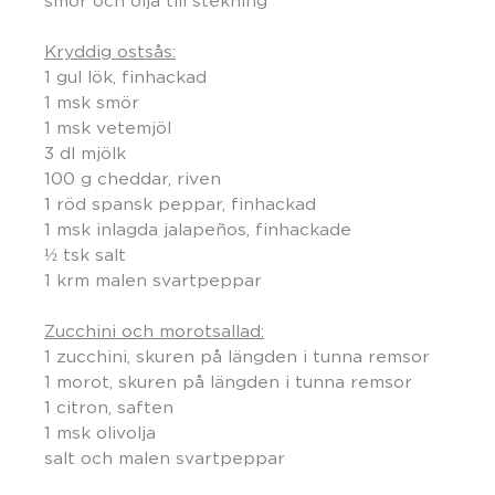
smör och olja till stekning
Kryddig ostsås:
1 gul lök, finhackad
1 msk smör
1 msk vetemjöl
3 dl mjölk
100 g cheddar, riven
1 röd spansk peppar, finhackad
1 msk inlagda jalapeños, finhackade
½ tsk salt
1 krm malen svartpeppar
Zucchini och morotsallad:
1 zucchini, skuren på längden i tunna remsor
1 morot, skuren på längden i tunna remsor
1 citron, saften
1 msk olivolja
salt och malen svartpeppar