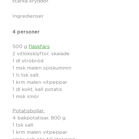
starka kryddor.
Ingredienser
4 personer
500 g
fläskfärs
2 vitlöksklyftor, skalade
1 dl ströbröd
1 msk malen spiskummin
1 ½ tsk salt
1 krm malen vitpeppar
1 dl kokt, kall potatis
1 msk smör
Potatisbollar:
4 bakpotatisar, 800 g
1 tsk salt
1 krm malen vitpeppar