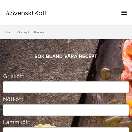
Hu
Hem
Recept
Recept
SÖK BLAND VÅRA RECEPT​
Griskött
43
results
available
Nötkött
36
results
available
Lammkött
28
results