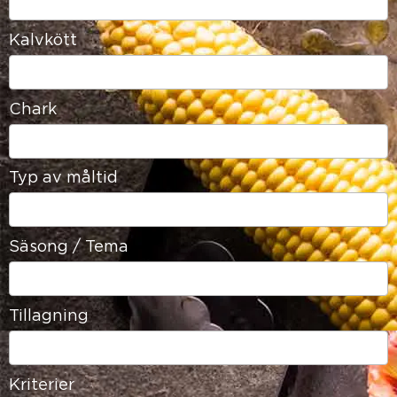
available
Kalvkött
16
results
available
Chark
21
results
available
Typ av måltid
22
results
available
Säsong / Tema
13
results
available
Tillagning
15
results
available
Kriterier
12