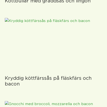
Köttbullar med gräddsås och lingon
Kryddig köttfärssås på fläskfärs och
bacon