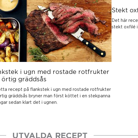
Stekt oxf
Det här rece
stekt oxfilé i
nkstek i ugn med rostade rotfrukter
 örtig gräddsås
detta recept på flankstek i ugn med rostade rotfrukter
rtig gräddsås bryner man först köttet i en stekpanna
agar sedan klart det i ugnen.
UTVALDA RECEPT