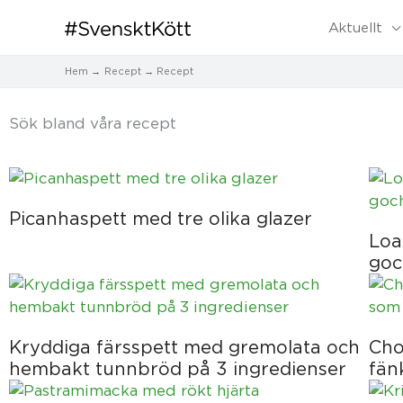
Aktuellt
Hem
Recept
Recept
Sök bland våra recept​
Sida
Sida
Sida
Sida
Sida
Picanhaspett med tre olika glazer
Loa
goc
Kryddiga färsspett med gremolata och
Cho
hembakt tunnbröd på 3 ingredienser
fän