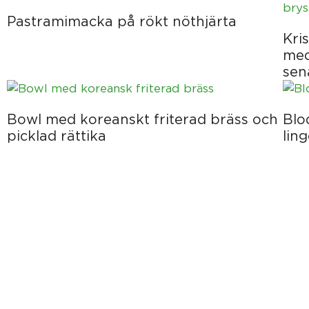
Pastramimacka på rökt nöthjärta
Kri
med
sen
Bowl med koreanskt friterad bräss och
Blo
picklad rättika
lin