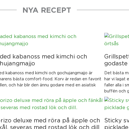
NYA RECEPT
ded kabanoss med kimchi och
Grillsp
hujangmajjo
godaste 
d kabanoss med kimchi och gochujangmajjo är
Det bästa med
rens bästa comfort-food. Korv är redan en favorit
har vi lagat
illen, och här blir den ännu godare med en asiatisk
faller alla i
buffén och g
rizo deluxe med röra på äpple och
Sticky s
kål, severas med rostad lök och dill
picklade