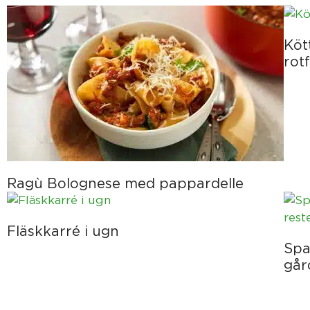
Köt
rot
Ragù Bolognese med pappardelle
Fläskkarré i ugn
Spa
går