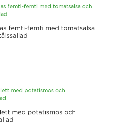
as femti-femti med tomatsalsa
ålssallad
lett med potatismos och
allad