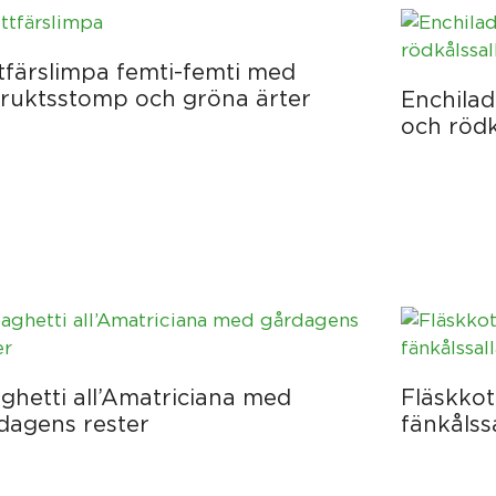
tfärslimpa femti-femti med
fruktsstomp och gröna ärter
Enchilad
och rödk
ghetti all’Amatriciana med
Fläskkot
dagens rester
fänkålss