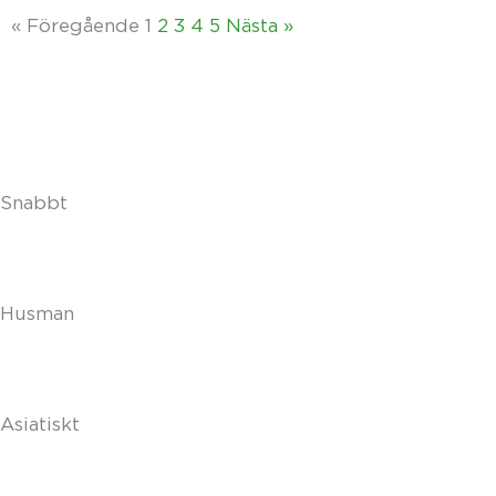
« Föregående
1
2
3
4
5
Nästa »
Snabbt
Husman
Asiatiskt