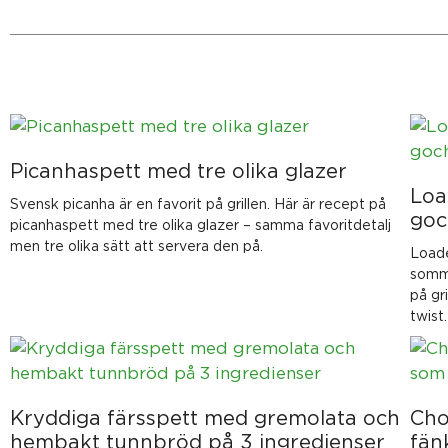
Sida
Sida
Sida
Sida
Sida
Picanhaspett med tre olika glazer
Loa
Svensk picanha är en favorit på grillen. Här är recept på
goc
picanhaspett med tre olika glazer – samma favoritdetalj
men tre olika sätt att servera den på.
Loade
somma
på gr
twist.
Kryddiga färsspett med gremolata och
Cho
hembakt tunnbröd på 3 ingredienser
fän