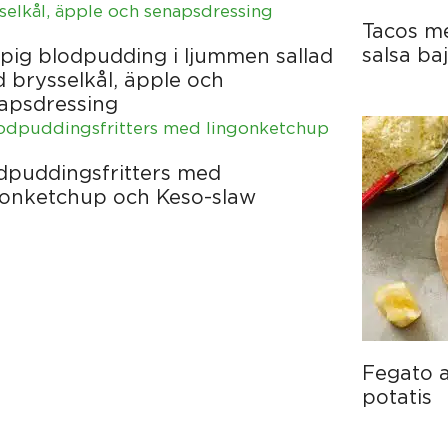
Tacos med
salsa ba
spig blodpudding i ljummen sallad
 brysselkål, äpple och
apsdressing
dpuddingsfritters med
gonketchup och Keso-slaw
Fegato 
potatis