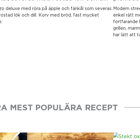
zo deluxe med röra på äpple och fänkål som severas
Modern stree
ostad lök och dill. Korv med bröd, fast mycket
enkel rätt 
e.
fortfarande 
grillen, marm
har lätt att
A MEST POPULÄRA RECEPT