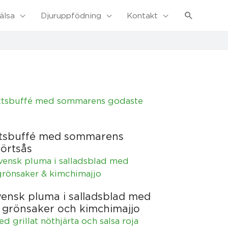
Sök
älsa
Djuruppfödning
Kontakt
ettsbuffé med sommarens
örtsås
vensk pluma i salladsblad med
 grönsaker och kimchimajjo