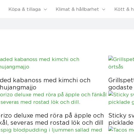
Köpa & tillaga
Klimat & hållbarhet
Kött & h
ded kabanoss med kimchi och
Grillsp
hujangmajjo
godaste 
rizo deluxe med röra på äpple och
Sticky s
kål, severas med rostad lök och dill
picklade