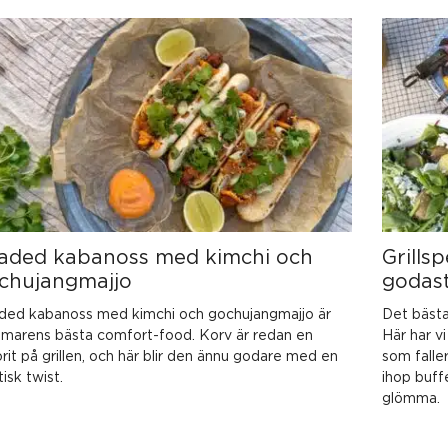
Sida
Sida
Sida
Sida
Sida
aded kabanoss med kimchi och
Grills
chujangmajjo
godast
ded kabanoss med kimchi och gochujangmajjo är
Det bästa 
marens bästa comfort-food. Korv är redan en
Här har vi
rit på grillen, och här blir den ännu godare med en
som falle
tisk twist.
ihop buff
glömma.