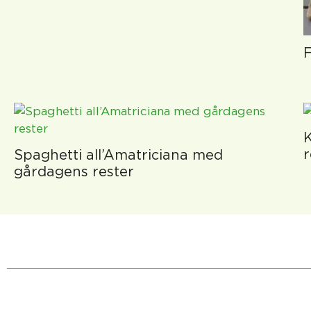
F
K
r
Spaghetti all’Amatriciana med
gårdagens rester