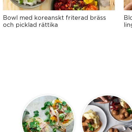
Bowl med koreanskt friterad bräss
Bl
och picklad rättika
li