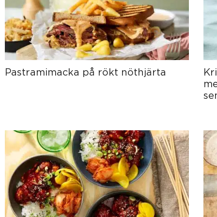
Pastramimacka på rökt nöthjärta
Kr
me
se