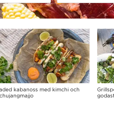
Sida
Sida
Sida
Sida
Sida
aded kabanoss med kimchi och
Grills
chujangmajjo
godast