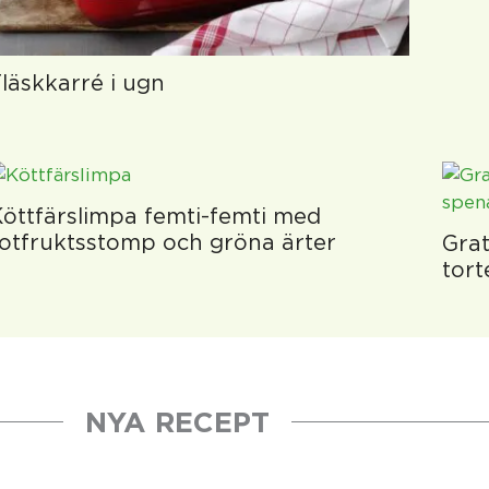
läskkarré i ugn
öttfärslimpa femti-femti med
otfruktsstomp och gröna ärter
Grat
tort
NYA RECEPT