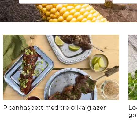
available
available
Picanhaspett med tre olika glazer
Lo
go