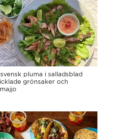
 svensk pluma i salladsblad
cklade grönsaker och
majjo