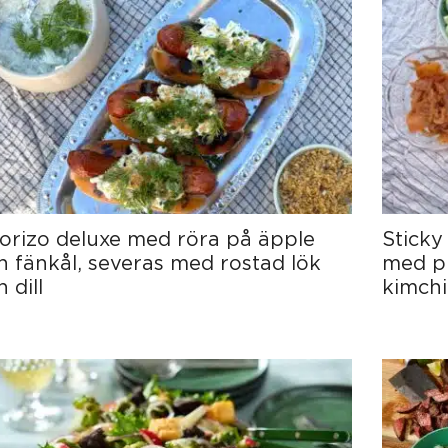
orizo deluxe med röra på äpple
Sticky
h fänkål, severas med rostad lök
med pi
 dill
kimchi