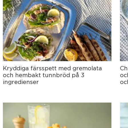
Kryddiga färsspett med gremolata
Ch
och hembakt tunnbröd på 3
oc
ingredienser
och