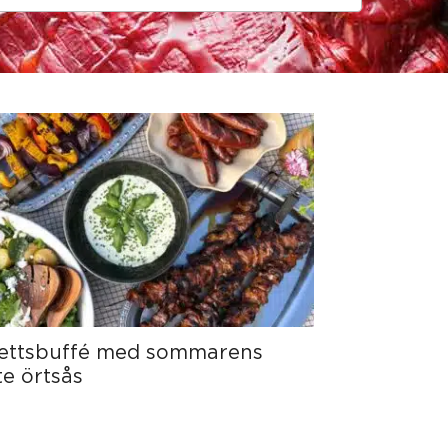
pettsbuffé med sommarens
e örtsås