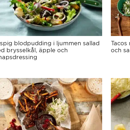
ispig blodpudding i ljummen sallad
Tacos m
d brysselkål, äpple och
och sa
napsdressing