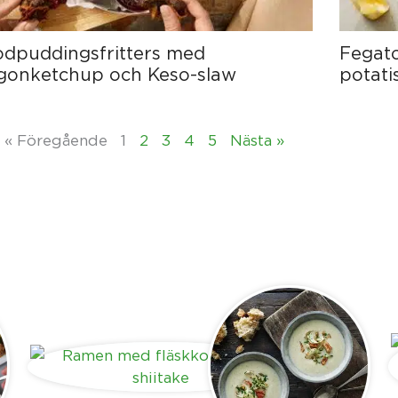
odpuddingsfritters med
Fegato
ngonketchup och Keso-slaw
potati
« Föregående
1
2
3
4
5
Nästa »