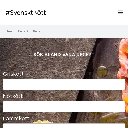
Hu
Hem
Recept
Recept
SÖK BLAND VÅRA RECEPT​
Griskött
43
results
available
Nötkött
36
results
available
Lammkött
28
results