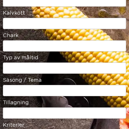
available
Kalvkött
16
results
available
Chark
21
results
available
Typ av måltid
22
results
available
Säsong / Tema
13
results
available
Tillagning
15
results
available
Kriterier
12