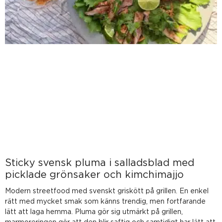
Sticky svensk pluma i salladsblad med
picklade grönsaker och kimchimajjo
Modern streetfood med svenskt griskött på grillen. En enkel
rätt med mycket smak som känns trendig, men fortfarande
lätt att laga hemma. Pluma gör sig utmärkt på grillen,
marmoreringen gör att den blir saftig och samtidigt har lätt att