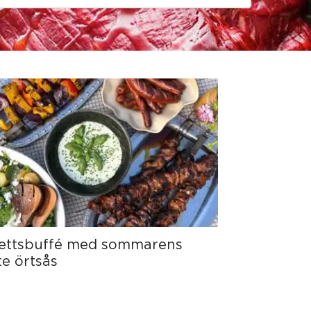
pettsbuffé med sommarens
e örtsås