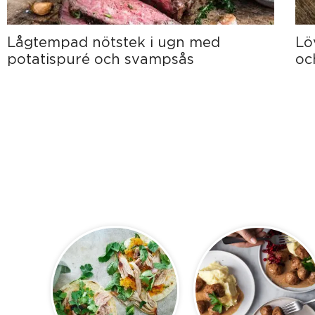
Lågtempad nötstek i ugn med
Lö
potatispuré och svampsås
oc