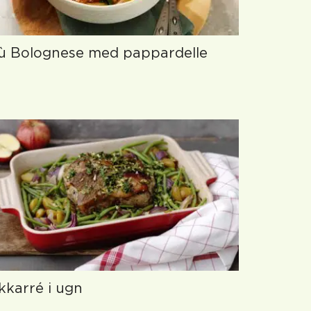
ù Bolognese med pappardelle
kkarré i ugn