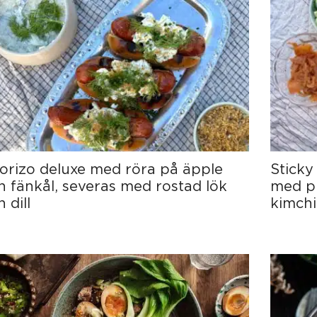
orizo deluxe med röra på äpple
Sticky
h fänkål, severas med rostad lök
med pi
 dill
kimchi