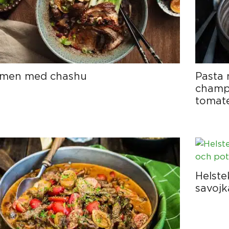
men med chashu
Pasta 
champi
tomat
Helste
savojk