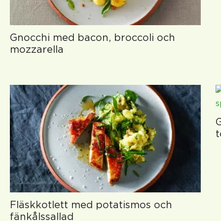
Gnocchi med bacon, broccoli och
mozzarella
G
t
Fläskkotlett med potatismos och
fänkålssallad