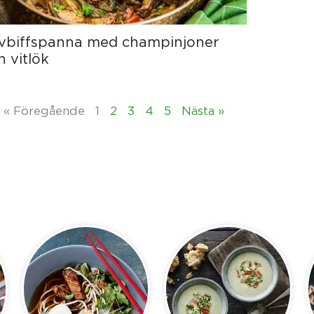
vbiffspanna med champinjoner
h vitlök
« Föregående
1
2
3
4
5
Nästa »