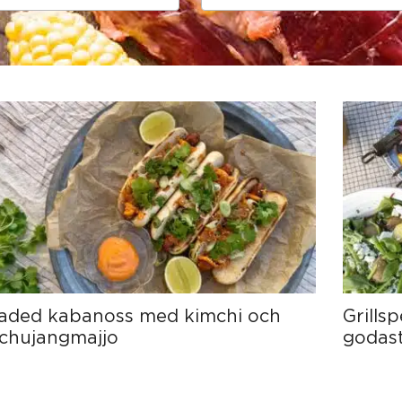
Sida
Sida
Sida
Sida
Sida
aded kabanoss med kimchi och
Grills
chujangmajjo
godast