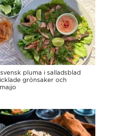
 svensk pluma i salladsblad
cklade grönsaker och
majjo