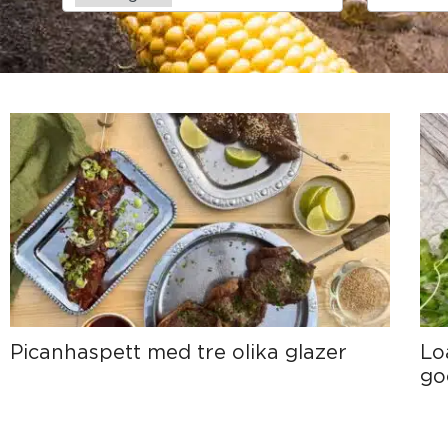
available
available
Picanhaspett med tre olika glazer
Lo
go