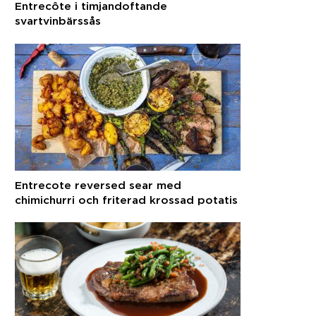
Entrecôte i timjandoftande
svartvinbärssås
Entrecote reversed sear med
chimichurri och friterad krossad potatis