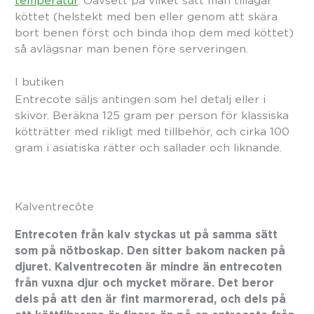
temperatur
. Oavsett på vilket sätt man tillagar
köttet (helstekt med ben eller genom att skära
bort benen först och binda ihop dem med köttet)
så avlägsnar man benen före serveringen.
I butiken
Entrecote säljs antingen som hel detalj eller i
skivor. Beräkna 125 gram per person för klassiska
kötträtter med rikligt med tillbehör, och cirka 100
gram i asiatiska rätter och sallader och liknande.
Kalventrecôte
Entrecoten från kalv styckas ut på samma sätt
som på nötboskap. Den sitter bakom nacken på
djuret. Kalventrecoten är mindre än entrecoten
från vuxna djur och mycket mörare. Det beror
dels på att den är fint marmorerad, och dels på