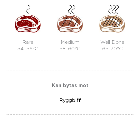
Rare
Medium
Well Done
54–56°C
58–60°C
65–70°C
Kan bytas mot
Ryggbiff