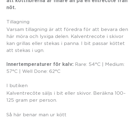
att köttfibrerna är finare än på en entrecote från
nöt.
Tillagning
Varsam tillagning är att föredra för att bevara den
här möra och lyxiga delen. Kalventrecote i skivor
kan grillas eller stekas i panna. I bit passar köttet
att stekas i ugn.
Innertemperaturer för kalv:
Rare: 54°C | Medium:
57°C | Well Done: 62°C
I butiken
Kalventrecôte säljs i bit eller skivor. Beräkna 100–
125 gram per person.
Så här benar man ur kött