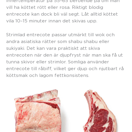
innertemperatur på 55–65 beroende på om man
vill ha köttet rött eller rosa. Riktigt blodig
entrecote kan dock bli väl segt. Låt alltid köttet
vila 10–15 minuter innan det skivas upp.
Strimlad entrecote passar utmärkt till wok och
andra asiatiska rätter som shabu shabu eller
sukiyaki. Det kan vara praktiskt att skiva
entrecoten när den är djupfryst när man ska få ut
tunna skivor eller strimlor. Somliga använder
entrecote till råbiff, vilket ger djup och njutbart rå
köttsmak och lagom fettkonsistens.