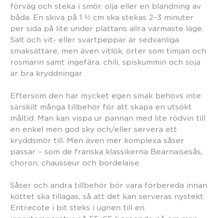
förväg och steka i smör, olja eller en blandning av
båda. En skiva på 1 ½ cm ska stekas 2–3 minuter
per sida på lite under plattans allra varmaste läge.
Salt och vit- eller svartpeppar är sedvanliga
smaksättare, men även vitlök, örter som timjan och
rosmarin samt ingefära, chili, spiskummin och soja
är bra kryddningar.
Eftersom den har mycket egen smak behövs inte
särskilt många tillbehör för att skapa en utsökt
måltid. Man kan vispa ur pannan med lite rödvin till
en enkel men god sky och/eller servera ett
kryddsmör till. Men även mer komplexa såser
passar – som de franska klassikerna Bearnaisesås,
choron, chausseur och bordelaise.
Såser och andra tillbehör bör vara förbereda innan
köttet ska tillagas, så att det kan serveras nystekt.
Entrecote i bit steks i ugnen till en