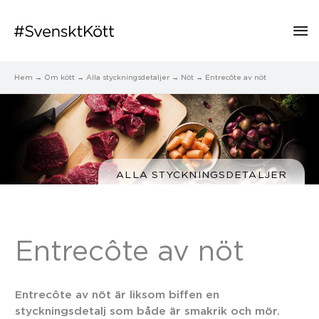
Hu
Hem
Om kött
Alla styckningsdetaljer
Nöt
Entrecôte av nöt
ALLA STYCKNINGSDETALJER
Entrecôte av nöt
Entrecôte av nöt är liksom biffen en
styckningsdetalj som både är smakrik och mör.