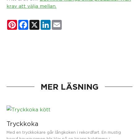
krav att välja mellan.
Pinterest
Facebook
X
LinkedIn
Email
MER LÄSNING
Tryckkoka
Med en tryckkokare går långkoken i rekordfart. En mustig
boeuf bourguignon blir klar på en knapp halvtimme i