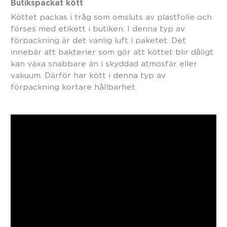
Butikspackat kött
Köttet packas i tråg som omsluts av plastfolie och
förses med etikett i butiken. I denna typ av
förpackning är det vanlig luft i paketet. Det
innebär att bakterier som gör att köttet blir dåligt
kan växa snabbare än i skyddad atmosfär eller
vakuum. Därför har kött i denna typ av
förpackning kortare hållbarhet.