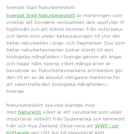
Svenskt Sigill Naturbeteskött
Svenskt Sigill Naturbeteskött
är märkningen som
innebär att bondens verksamhet dels uppfyller IP
Sigillnivån och att köttet kommer från nötkreatur
och lamm som under betes­säsongen till stor del
betar naturbeten i ängs- och hagmarker. Djur som
betar naturbetesmarker bidrar starkt till den
biologiska mångfalden i Sverige genom att ängar
och hagar hålls öppna, vilket många arter är
beroende av. Naturbetesmarkens artrikedom gör
den till en av de absolut viktigaste markerna för
att säkerställa den biologiska mångfalden i
Sverige.
Naturbeteskött ska inte blandas ihop
med
Naturkött
vilket är ett varumärke som säljer
importerat nötkött från Sydamerika och lammkött
från och Nya Zeeland. Observera att
WWF i sin
Köttguide
ger rött ljus till importerat kött.