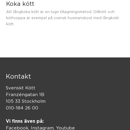
Koka kött
Att långkoka kött är en lugn tillagningsmetod. Dillkött och
köttsoppa är exempel på svensk husmanskost med långkokt
kött.
Kontakt
Svenskt Kött
Franzéngatan 1B
105 33 Stockholm
010-184 26 00
Vi finns även på:
Facebook,
Instagram
,
Youtube