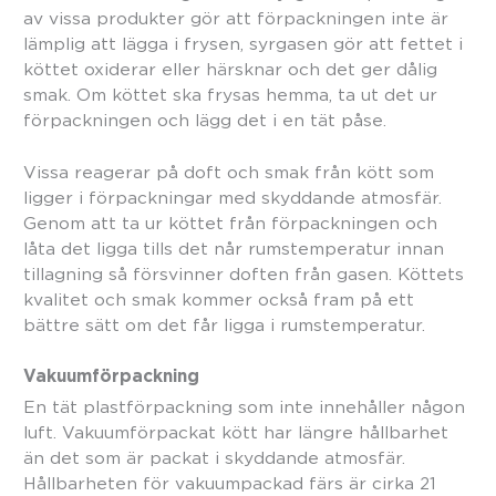
av vissa produkter gör att förpackningen inte är
lämplig att lägga i frysen, syrgasen gör att fettet i
köttet oxiderar eller härsknar och det ger dålig
smak. Om köttet ska frysas hemma, ta ut det ur
förpackningen och lägg det i en tät påse.
Vissa reagerar på doft och smak från kött som
ligger i förpackningar med skyddande atmosfär.
Genom att ta ur köttet från förpackningen och
låta det ligga tills det når rumstemperatur innan
tillagning så försvinner doften från gasen. Köttets
kvalitet och smak kommer också fram på ett
bättre sätt om det får ligga i rumstemperatur.
Vakuumförpackning
En tät plastförpackning som inte innehåller någon
luft. Vakuumförpackat kött har längre hållbarhet
än det som är packat i skyddande atmosfär.
Hållbarheten för vakuumpackad färs är cirka 21