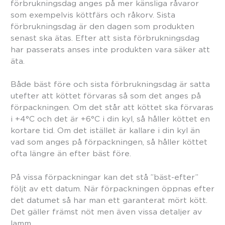
förbrukningsdag anges på mer känsliga råvaror
som exempelvis köttfärs och råkorv. Sista
förbrukningsdag är den dagen som produkten
senast ska ätas. Efter att sista förbrukningsdag
har passerats anses inte produkten vara säker att
äta.
Både bäst före och sista förbrukningsdag är satta
utefter att köttet förvaras så som det anges på
förpackningen. Om det står att köttet ska förvaras
i +4°C och det är +6°C i din kyl, så håller köttet en
kortare tid. Om det istället är kallare i din kyl än
vad som anges på förpackningen, så håller köttet
ofta längre än efter bäst före.
På vissa förpackningar kan det stå ”bäst-efter”
följt av ett datum. När förpackningen öppnas efter
det datumet så har man ett garanterat mört kött.
Det gäller främst nöt men även vissa detaljer av
lamm.