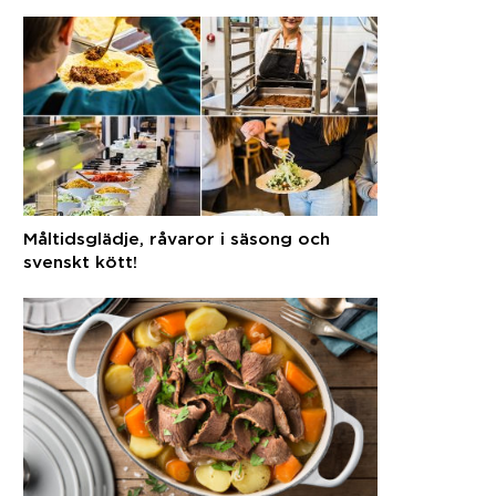
svenska råvaror
Måltidsglädje, råvaror i säsong och
svenskt kött!