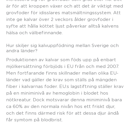
är för att kroppen växer och att det är viktigt med
grovfoder för idisslares matsmältningssystem. Att
inte ge kalvar över 2 veckors ålder grovfoder i
syfte att hålla köttet ljust påverkar alltså kalvens
hälsa och välbefinnande.
Hur skiljer sig kalvuppfödning mellan Sverige och
andra länder?
Produktionen av kalvar som föds upp på enbart
mjölkersättning förbjöds i EU från och med 2007.
Men fortfarande finns skillnader mellan olika EU-
länder vad gäller de krav som ställs på mängden
fiber i kalvarnas foder. EU:s lagstiftning ställer krav
på en miniminivå av hemoglobin i blodet hos
nötkreatur. Dock motsvarar denna miniminivå bara
ca 60% av den normala nivån hos ett friskt djur,
och det finns därmed risk för att dessa djur ändå
får symtom på blodbrist.