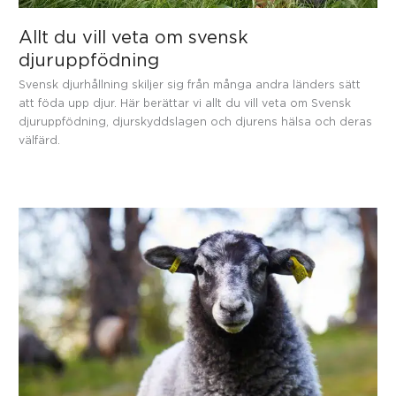
Allt du vill veta om svensk
djuruppfödning
Svensk djurhållning skiljer sig från många andra länders sätt
att föda upp djur. Här berättar vi allt du vill veta om Svensk
djuruppfödning, djurskyddslagen och djurens hälsa och deras
välfärd.