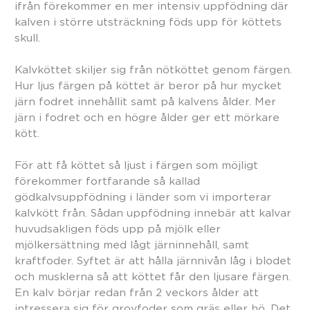
ifrån förekommer en mer intensiv uppfödning där
kalven i större utsträckning föds upp för köttets
skull.
Kalvköttet skiljer sig från nötköttet genom färgen.
Hur ljus färgen på köttet är beror på hur mycket
järn fodret innehållit samt på kalvens ålder. Mer
järn i fodret och en högre ålder ger ett mörkare
kött.
För att få köttet så ljust i färgen som möjligt
förekommer fortfarande så kallad
gödkalvsuppfödning i länder som vi importerar
kalvkött från. Sådan uppfödning innebär att kalvar
huvudsakligen föds upp på mjölk eller
mjölkersättning med lågt järninnehåll, samt
kraftfoder. Syftet är att hålla järnnivån låg i blodet
och musklerna så att köttet får den ljusare färgen.
En kalv börjar redan från 2 veckors ålder att
intressera sig för grovfoder som gräs eller hö. Det