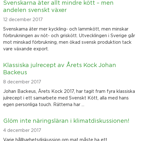
Svenskarna äter allt mindre kött – men
i
i
i
i
i
i
andelen svenskt växer
d
d
d
d
d
d
a
a
a
a
a
a
12 december 2017
Svenskarna äter mer kyckling- och lammkött, men minskar
förbrukningen av nöt- och griskött. Utvecklingen i Sverige går
mot minskad förbrukning, men ökad svensk produktion tack
vare växande export.
Klassiska julrecept av Årets Kock Johan
Backeus
8 december 2017
Johan Backeus, Årets Kock 2017, har tagit fram fyra klassiska
julrecept i ett samarbete med Svenskt Kött, alla med hans
egen personliga touch. Rätterna har …
Glöm inte näringsläran i klimatdiskussionen!
4 december 2017
Varje hållbarhetsdiskussion om mat måste ha ett