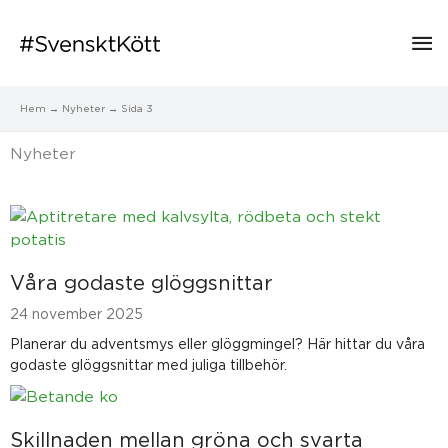
Hu
Hem
Nyheter
Sida 3
Nyheter
S
S
S
S
S
S
i
i
i
i
i
i
d
d
d
d
d
d
Våra godaste glöggsnittar
a
a
a
a
a
a
24 november 2025
Planerar du adventsmys eller glöggmingel? Här hittar du våra
godaste glöggsnittar med juliga tillbehör.
Skillnaden mellan gröna och svarta