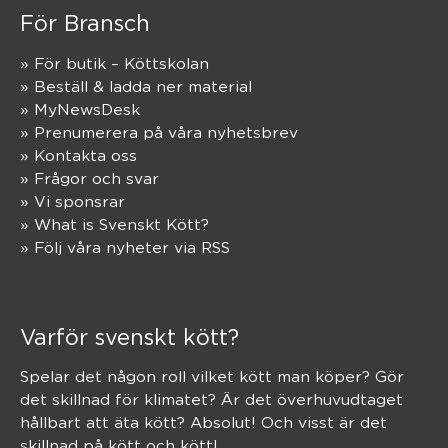
För Bransch
» För butik – Köttskolan
» Beställ & ladda ner material
» MyNewsDesk
» Prenumerera på våra nyhetsbrev
» Kontakta oss
» Frågor och svar
» Vi sponsrar
» What is Svenskt Kött?
» Följ våra nyheter via RSS
Varför svenskt kött?
Spelar det någon roll vilket kött man köper? Gör
det skillnad för klimatet? Är det överhuvudtaget
hållbart att äta kött? Absolut! Och visst är det
skillnad på kött och kött!