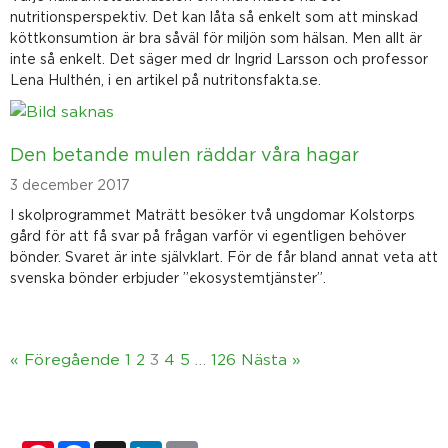
nutritionsperspektiv. Det kan låta så enkelt som att minskad
köttkonsumtion är bra såväl för miljön som hälsan. Men allt är
inte så enkelt. Det säger med dr Ingrid Larsson och professor
Lena Hulthén, i en artikel på nutritonsfakta.se.
Den betande mulen räddar våra hagar
3 december 2017
I skolprogrammet Maträtt besöker två ungdomar Kolstorps
gård för att få svar på frågan varför vi egentligen behöver
bönder. Svaret är inte självklart. För de får bland annat veta att
svenska bönder erbjuder ”ekosystemtjänster”.
« Föregående
1
2
3
4
5
…
126
Nästa »