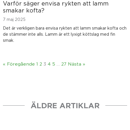
Varför säger envisa rykten att lamm
smakar kofta?
7 maj 2025
Det är verkligen bara envisa rykten att lamm smakar kofta och
de stämmer inte alls. Lamm är ett lyxigt köttslag med fin
smak.
« Föregående
1
2
3
4
5
…
27
Nästa »
ÄLDRE ARTIKLAR
S
S
S
S
S
S