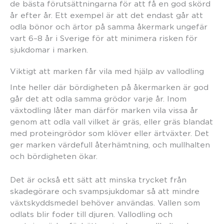
de bästa förutsättningarna för att få en god skörd
år efter år. Ett exempel är att det endast går att
odla bönor och ärtor på samma åkermark ungefär
vart 6–8 år i Sverige för att minimera risken för
sjukdomar i marken.
Viktigt att marken får vila med hjälp av vallodling
Inte heller där bördigheten på åkermarken är god
går det att odla samma grödor varje år. Inom
växtodling låter man därför marken vila vissa år
genom att odla vall vilket är gräs, eller gräs blandat
med proteingrödor som klöver eller ärtväxter. Det
ger marken värdefull återhämtning, och mullhalten
och bördigheten ökar.
Det är också ett sätt att minska trycket från
skadegörare och svampsjukdomar så att mindre
växtskyddsmedel behöver användas. Vallen som
odlats blir foder till djuren. Vallodling och