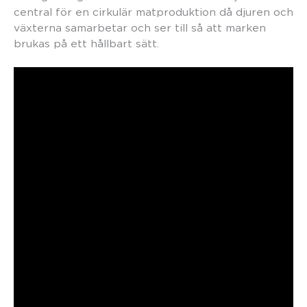
central för en cirkulär matproduktion då djuren och
växterna samarbetar och ser till så att marken
brukas på ett hållbart sätt.