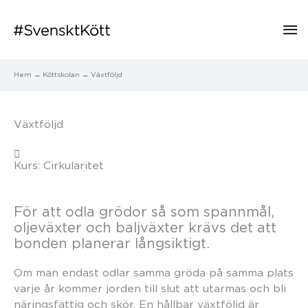
Hu
Hem
Köttskolan
Växtföljd
Växtföljd
Kurs: Cirkularitet
För att odla grödor så som spannmål,
oljeväxter och baljväxter krävs det att
bonden planerar långsiktigt.
Om man endast odlar samma gröda på samma plats
varje år kommer jorden till slut att utarmas och bli
näringsfattig och skör. En hållbar växtföljd är