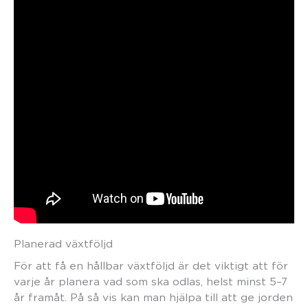
Planerad växtföljd
För att få en hållbar växtföljd är det viktigt att för
varje år planera vad som ska odlas, helst minst 5–7
år framåt. På så vis kan man hjälpa till att ge jorden