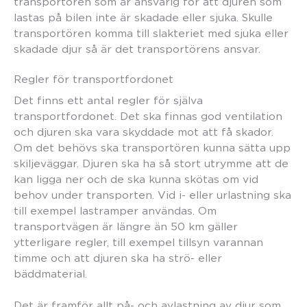
transportören som är ansvarig för att djuren som
lastas på bilen inte är skadade eller sjuka. Skulle
transportören komma till slakteriet med sjuka eller
skadade djur så är det transportörens ansvar.
Regler för transportfordonet
Det finns ett antal regler för själva
transportfordonet. Det ska finnas god ventilation
och djuren ska vara skyddade mot att få skador.
Om det behövs ska transportören kunna sätta upp
skiljeväggar. Djuren ska ha så stort utrymme att de
kan ligga ner och de ska kunna skötas om vid
behov under transporten. Vid i- eller urlastning ska
till exempel lastramper användas. Om
transportvägen är längre än 50 km gäller
ytterligare regler, till exempel tillsyn varannan
timme och att djuren ska ha strö- eller
bäddmaterial.
Det är framför allt på- och avlastning av djur som