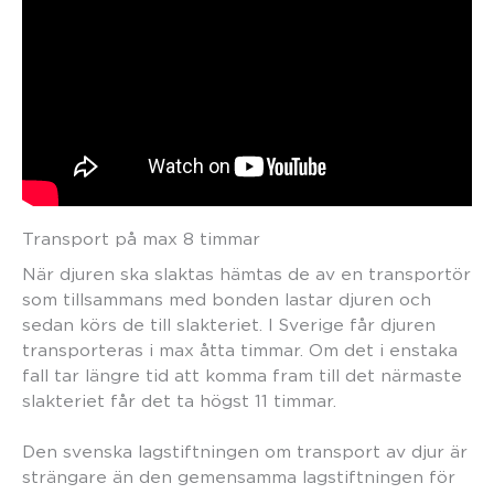
Transport på max 8 timmar
När djuren ska slaktas hämtas de av en transportör
som tillsammans med bonden lastar djuren och
sedan körs de till slakteriet. I Sverige får djuren
transporteras i max åtta timmar. Om det i enstaka
fall tar längre tid att komma fram till det närmaste
slakteriet får det ta högst 11 timmar.
Den svenska lagstiftningen om transport av djur är
strängare än den gemensamma lagstiftningen för