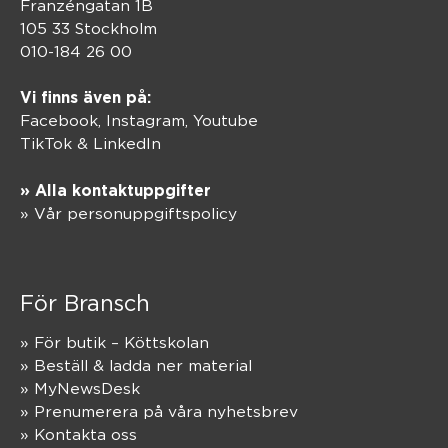
Franzéngatan 1B
105 33 Stockholm
010-184 26 00
Vi finns även på:
Facebook,
Instagram
,
Youtube
TikTok
&
LinkedIn
» Alla kontaktuppgifter
» Vår personuppgiftspolicy
För Bransch
» För butik – Köttskolan
» Beställ & ladda ner material
» MyNewsDesk
» Prenumerera på våra nyhetsbrev
» Kontakta oss