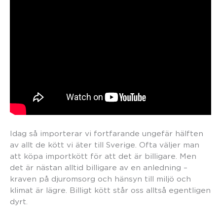
Idag så importerar vi fortfarande ungefär hälften
av allt de kött vi äter till Sverige. Ofta väljer man
att köpa importkött för att det är billigare. Men
det är nästan alltid billigare av en anledning –
kraven på djuromsorg och hänsyn till miljö och
klimat är lägre. Billigt kött står oss alltså egentligen
dyrt.