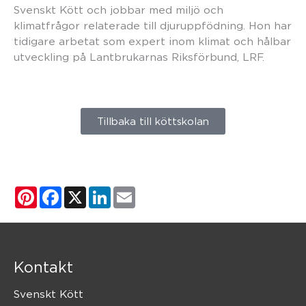
Svenskt Kött och jobbar med miljö och
klimatfrågor relaterade till djuruppfödning. Hon har
tidigare arbetat som expert inom klimat och hålbar
utveckling på Lantbrukarnas Riksförbund, LRF.
Tillbaka till köttskolan
Pinterest
Facebook
X
LinkedIn
Email
Kontakt
Svenskt Kött