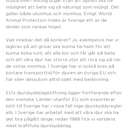
stolta över! Allting utgår ifrån att djuren ska ha
möjlighet att bete sig så naturligt som möjligt. Det
gäller både utomhus och inomhus. Enligt World
Animal Protection Index är Sverige ett av de
länder som rankas högst.
Vad innebär det då konkret? Jo, exempelvis har vi
lagkrav på att grisar ska kunna ha halm för att
kunna böka runt, att alla kor och får går på bete
och att våra djur har större ytor att röra sig på när
de vistas inomhus. I Sverige har vi också krav på
kortare transporttid för djuren än övriga EU och
här sker dessutom alltid slakt med bedövning.
EU:s djurskyddslagstiftning ligger fortfarande efter
den svenska. Länder utanför EU som exporterar
kött till Sverige har i vissa fall inga djurskyddsregler
alls. I Sverige har arbetet med att våra djur ska ha
det bra pågått länge, redan 1988 fick vi världens
mest kraftfulla djurskyddslag.