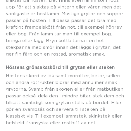
slaktas på hösten. Det finns även lamm som föds
upp för att slaktas på vintern eller våren men det
vanligaste är höstlamm. Mustiga grytor och soppor
passar på hösten. Till dessa passar det bra med
kraftigt framdelskött från nöt, till exempel högrev
eller bog. Från lamm tar man till exempel bog,
bringa eller lägg. Bryn köttbitarna i en het
stekpanna med smör innan det läggs i grytan, det
ger fin färg och en rostad, aromatisk smak.
Höstens grönsaksskörd till grytan eller steken
Höstens skörd av lök samt morötter, betor, selleri
och andra rotfrukter bidrar med ännu mer smak i
grytorna. Svamp från skogen eller från matbutiken
passar också, dela den i mindre bitar, stek dem och
tillsätt samtidigt som grytan ställs på bordet. Eller
gör en svampsås och servera till steken på
klassiskt vis. Till exempel lammstek, skinkstek eller
helstekt fransyska eller rostbiff av nöt.