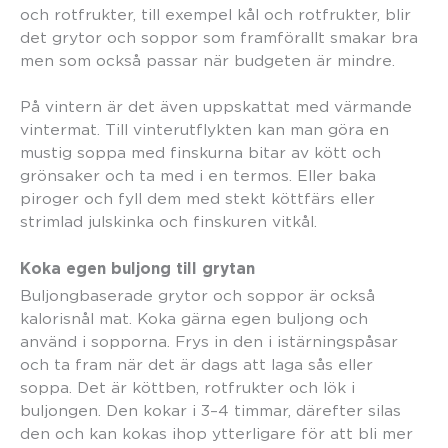
och rotfrukter, till exempel kål och rotfrukter, blir
det grytor och soppor som framförallt smakar bra
men som också passar när budgeten är mindre.
På vintern är det även uppskattat med värmande
vintermat. Till vinterutflykten kan man göra en
mustig soppa med finskurna bitar av kött och
grönsaker och ta med i en termos. Eller baka
piroger och fyll dem med stekt köttfärs eller
strimlad julskinka och finskuren vitkål.
Koka egen buljong till grytan
Buljongbaserade grytor och soppor är också
kalorisnål mat. Koka gärna egen buljong och
använd i sopporna. Frys in den i istärningspåsar
och ta fram när det är dags att laga sås eller
soppa. Det är köttben, rotfrukter och lök i
buljongen. Den kokar i 3–4 timmar, därefter silas
den och kan kokas ihop ytterligare för att bli mer