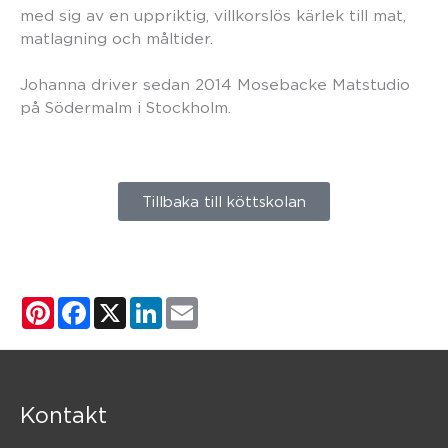
med sig av en uppriktig, villkorslös kärlek till mat,
matlagning och måltider.
Johanna driver sedan 2014 Mosebacke Matstudio
på Södermalm i Stockholm.
Tillbaka till köttskolan
Pinterest
Facebook
X
LinkedIn
Email
Kontakt